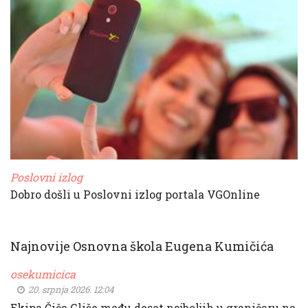
Poslovni izlog
Dobro došli u Poslovni izlog portala VGOnline
Najnovije Osnovna škola Eugena Kumičića
osekumicica
20. srpnja 2026. 12:04
Ekipa Čiča Gliše među deset najboljih u graničaru na