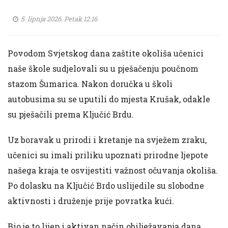
5. lipnja 2026. Petak 12:16
Povodom Svjetskog dana zaštite okoliša učenici
naše škole sudjelovali su u pješačenju poučnom
stazom Šumarica. Nakon doručka u školi
autobusima su se uputili do mjesta Krušak, odakle
su pješačili prema Ključić Brdu.
Uz boravak u prirodi i kretanje na svježem zraku,
učenici su imali priliku upoznati prirodne ljepote
našega kraja te osvijestiti važnost očuvanja okoliša.
Po dolasku na Ključić Brdo uslijedile su slobodne
aktivnosti i druženje prije povratka kući.
Bio je to lijep i aktivan način obilježavanja dana