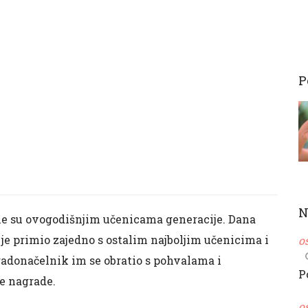
P
N
e su ovogodišnjim učenicama generacije. Dana
je primio zajedno s ostalim najboljim učenicima i
o
radonačelnik im se obratio s pohvalama i
P
ne nagrade.
o