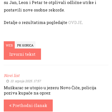
su Jan, Leon i Petar te otplivali odlične utrke i
postavili nove osobne rekorde.
Detalje o rezultatima pogledajte
OVDJE
.
WEB
PK GORICA
Izvorni tekst
Novi list
13. srpnja 2025. 17:57
Muškarac se utopio u jezeru Novo Čiče, policija
poziva kupače na oprez
Prethodni članak