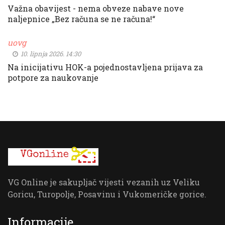
Važna obavijest - nema obveze nabave nove
naljepnice „Bez računa se ne računa!“
uovg
10. lipnja 2026. 14:30
Na inicijativu HOK-a pojednostavljena prijava za
potpore za naukovanje
VG Online je sakupljač vijesti vezanih uz Veliku
Goricu, Turopolje, Posavinu i Vukomeričke gorice.
Informacije