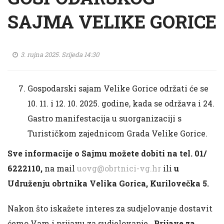
SAJMA VELIKE GORICE
3. rujna 2025. Srijeda 14:30
Gospodarski sajam Velike Gorice održati će se
10. 11. i 12. 10. 2025. godine, kada se održava i 24.
Gastro manifestacija u suorganizaciji s
Turističkom zajednicom Grada Velike Gorice.
Sve informacije o Sajmu možete dobiti na tel. 01/
6222110,
na mail
uovg@obrtnici-vg.hr
ili
u
Udruženju obrtnika Velika Gorica, Kurilovečka 5.
Nakon što iskažete interes za sudjelovanje dostavit
ćemo Vam i prijavu za sudjelovanje .
Prijave za