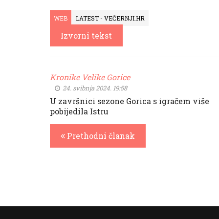
WEB
LATEST - VEČERNJI.HR
Izvorni tekst
Kronike Velike Gorice
24. svibnja 2024. 19:58
U završnici sezone Gorica s igračem više
pobijedila Istru
Prethodni članak