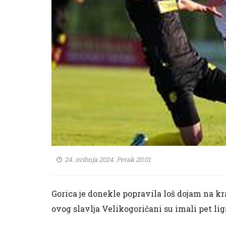
24. svibnja 2024. Petak 20:01
Gorica je donekle popravila loš dojam na kra
ovog slavlja Velikogoričani su imali pet li