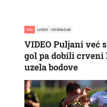
WEB
LATEST - VEČERNJI.HR
VIDEO Puljani već s
gol pa dobili crveni
uzela bodove