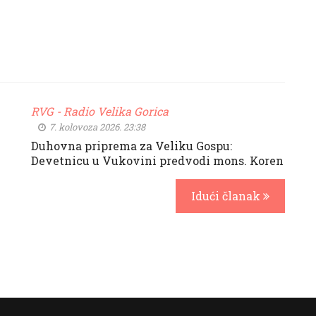
RVG - Radio Velika Gorica
7. kolovoza 2026. 23:38
Duhovna priprema za Veliku Gospu:
Devetnicu u Vukovini predvodi mons. Koren
Idući članak