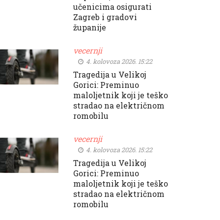
učenicima osigurati
Zagreb i gradovi
županije
vecernji
4. kolovoza 2026. 15:22
Tragedija u Velikoj
Gorici: Preminuo
maloljetnik koji je teško
stradao na električnom
romobilu
vecernji
4. kolovoza 2026. 15:22
Tragedija u Velikoj
Gorici: Preminuo
maloljetnik koji je teško
stradao na električnom
romobilu