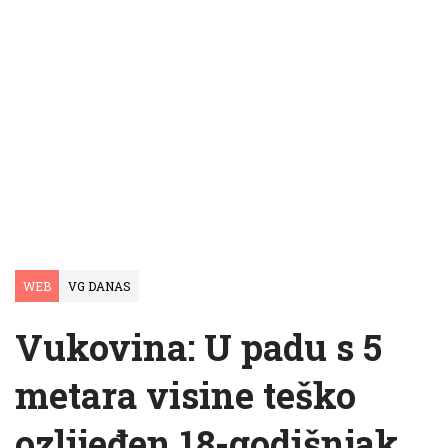
WEB
VG DANAS
Vukovina: U padu s 5
metara visine teško
ozlijeđen 18-godišnjak