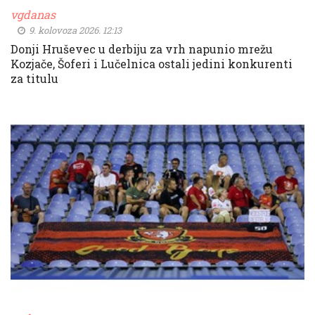
vgdanas
9. kolovoza 2026. 12:13
Donji Hruševec u derbiju za vrh napunio mrežu
Kozjače, Šoferi i Lučelnica ostali jedini konkurenti
za titulu