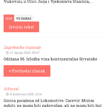
Vukovini, u Ulici Jurja i Vjekoslava Stančića,...
WEB
VG DANAS
Izvorni tekst
Zagrebačka županija
17. lipnja 2024. 09:47
Održana 56. Izložba vina kontinentalne Hrvatske
Prethodni članak
01Portal
9. kolovoza 2026. 12:14
Gorica poražena od Lokomotive. Carević: Mrzim
gubiti, ne mogu biti zadovoljan, ali ne mogu biti ljut