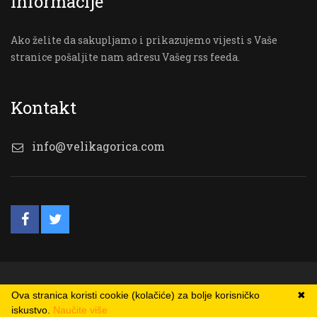
Informacije
Ako želite da sakupljamo i prikazujemo vijesti s Vaše
stranice pošaljite nam adresu Vašeg rss feeda.
Kontakt
info@velikagorica.com
© VG Online
Ova stranica koristi cookie (kolačiće) za bolje korisničko
✖
iskustvo.
Naučite više