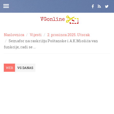
Naslovnica
Vijesti
2. prosinca 2025. Utorak
Semafor na raskrižju Poštanske i A.K.Miošića van
funkcije, radi se …
WEB
VG DANAS