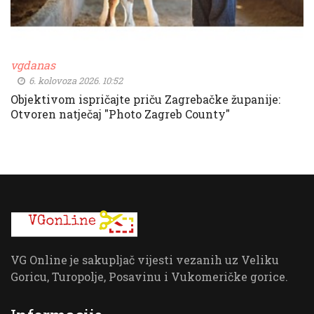
vgdanas
6. kolovoza 2026. 10:52
Objektivom ispričajte priču Zagrebačke županije:
Otvoren natječaj "Photo Zagreb County"
VG Online je sakupljač vijesti vezanih uz Veliku
Goricu, Turopolje, Posavinu i Vukomeričke gorice.