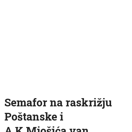
Semafor na raskrižju
Poštanske i
A.K.Miošića van