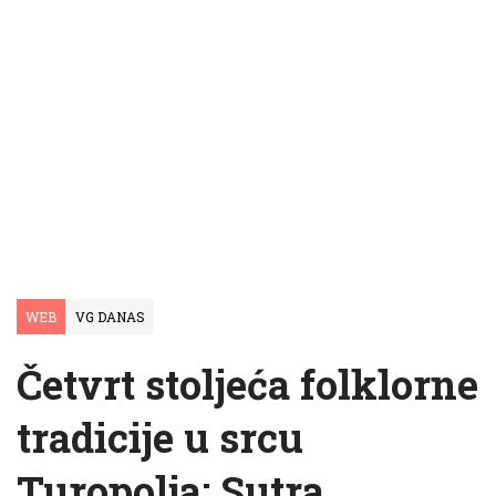
WEB
VG DANAS
Četvrt stoljeća folklorne
tradicije u srcu
Turopolja: Sutra