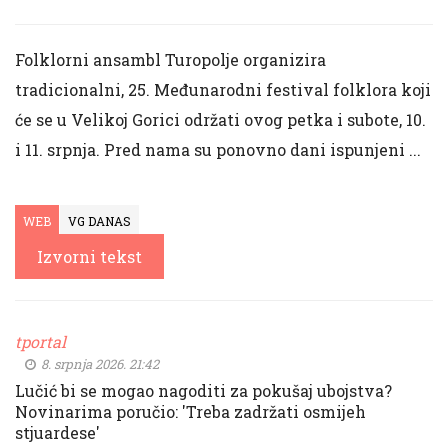
Folklorni ansambl Turopolje organizira
tradicionalni, 25. Međunarodni festival folklora koji
će se u Velikoj Gorici održati ovog petka i subote, 10.
i 11. srpnja. Pred nama su ponovno dani ispunjeni ...
WEB
VG DANAS
Izvorni tekst
tportal
8. srpnja 2026. 21:42
Lučić bi se mogao nagoditi za pokušaj ubojstva?
Novinarima poručio: 'Treba zadržati osmijeh
stjuardese'