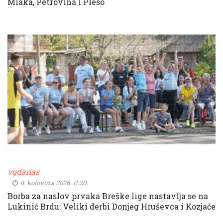
Mlaka, Petrovina i Pleso
vgdanas
8. kolovoza 2026. 11:20
Borba za naslov prvaka Breške lige nastavlja se na
Lukinić Brdu: Veliki derbi Donjeg Hruševca i Kozjače