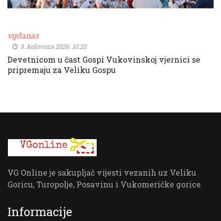
vgdanas
8. kolovoza 2026. 10:20
Devetnicom u čast Gospi Vukovinskoj vjernici se
pripremaju za Veliku Gospu
VG Online je sakupljač vijesti vezanih uz Veliku
Goricu, Turopolje, Posavinu i Vukomeričke gorice.
Informacije