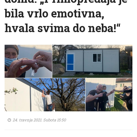
bila vrlo emotivna,
hvala svima do neba!“
24. travnja 2021. Subota 15:50