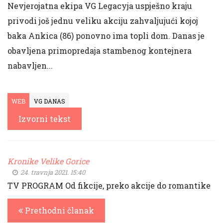
Nevjerojatna ekipa VG Legacyja uspješno kraju
privodi još jednu veliku akciju zahvaljujući kojoj
baka Ankica (86) ponovno ima topli dom. Danas je
obavljena primopredaja stambenog kontejnera
nabavljen...
WEB
VG DANAS
Izvorni tekst
Kronike Velike Gorice
24. travnja 2021. 15:40
TV PROGRAM Od fikcije, preko akcije do romantike
Prethodni članak