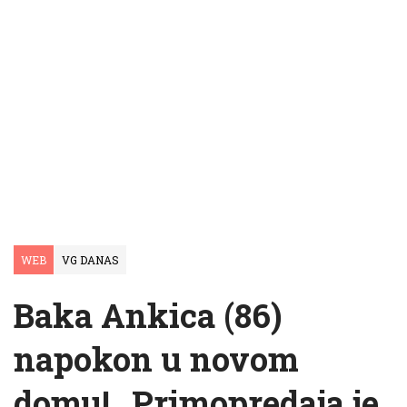
WEB
VG DANAS
Baka Ankica (86)
napokon u novom
domu! „Primopredaja je