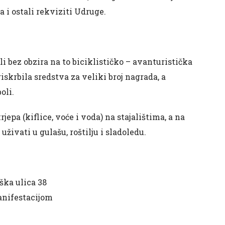
 i ostali rekviziti Udruge.
li bez obzira na to biciklističko – avanturistička
skrbila sredstva za veliki broj nagrada, a
oli.
jepa (kiflice, voće i voda) na stajalištima, a na
živati u gulašu, roštilju i sladoledu.
eška ulica 38
anifestacijom