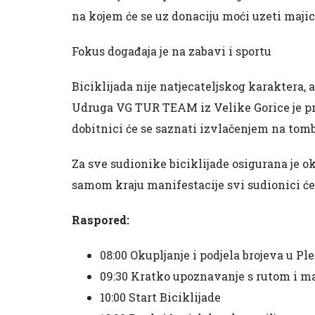
na kojem će se uz donaciju moći uzeti majica
Fokus događaja je na zabavi i sportu
Biciklijada nije natjecateljskog karaktera, a
Udruga VG TUR TEAM iz Velike Gorice je pri
dobitnici će se saznati izvlačenjem na tomb
Za sve sudionike biciklijade osigurana je okr
samom kraju manifestacije svi sudionici će u
Raspored:
08:00 Okupljanje i podjela brojeva u Pl
09:30 Kratko upoznavanje s rutom i m
10:00 Start Biciklijade