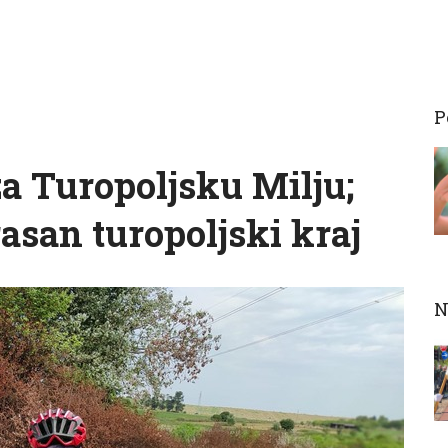
P
za Turopoljsku Milju;
asan turopoljski kraj
N