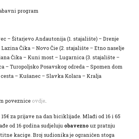
 zabavni program
c – Šitarjevo Andautonija (1. stajalište) – Drenje
azina Čika – Novo Čie (2. stajalište – Etno naselje
ana Čika – Kuni most – Lugarnica (3. stajalište –
ica – Turopoljsko Posavskog odreda – Spomen dom
a cesta – Kušanec – Slavka Kolara – Kralja
tem poveznice
ovdje
.
 15€ za prijave na dan biciklijade. Mlađi od 16 i 65
lađe od 16 godina sudjeluju
obavezno
uz pratnju
titne kacige. Broj sudionika je ograničen stoga