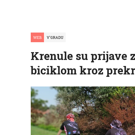
WEB
V'GRADU
Krenule su prijave 
biciklom kroz prekr