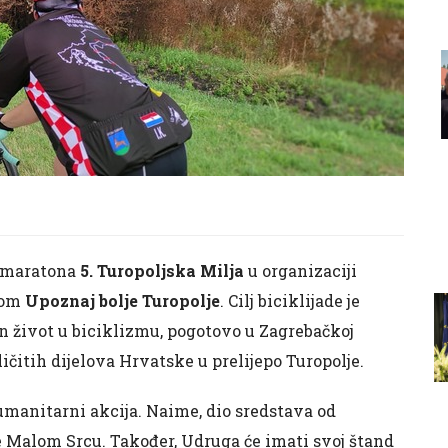
g maratona
5. Turopoljska Milja
u organizaciji
tom
Upoznaj bolje Turopolje
. Cilj biciklijade je
n život u biciklizmu, pogotovo u Zagrebačkoj
zličitih dijelova Hrvatske u prelijepo Turopolje.
umanitarni akcija. Naime, dio sredstava od
e Malom Srcu. Također, Udruga će imati svoj štand