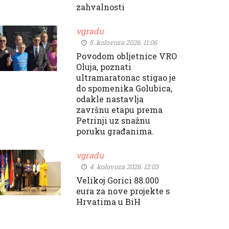
zahvalnosti
vgradu
5. kolovoza 2026. 11:06
Povodom obljetnice VRO
Oluja, poznati
ultramaratonac stigao je
do spomenika Golubica,
odakle nastavlja
završnu etapu prema
Petrinji uz snažnu
poruku građanima.
vgradu
4. kolovoza 2026. 12:03
Velikoj Gorici 88.000
eura za nove projekte s
Hrvatima u BiH