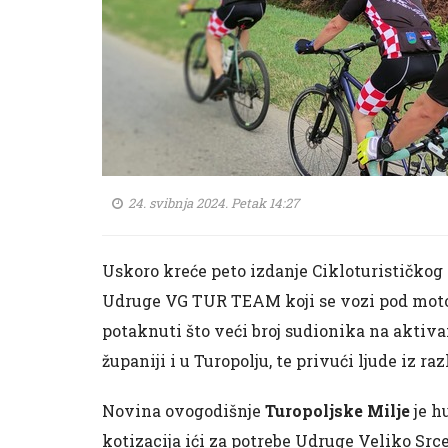
24. svibnja 2024. Petak 14:27
Uskoro kreće peto izdanje Cikloturističko
Udruge VG TUR TEAM koji se vozi pod mo
potaknuti što veći broj sudionika na aktiva
županiji i u Turopolju, te privući ljude iz ra
Novina ovogodišnje
Turopoljske Milje
je h
kotizacija ići za potrebe Udruge Veliko Src