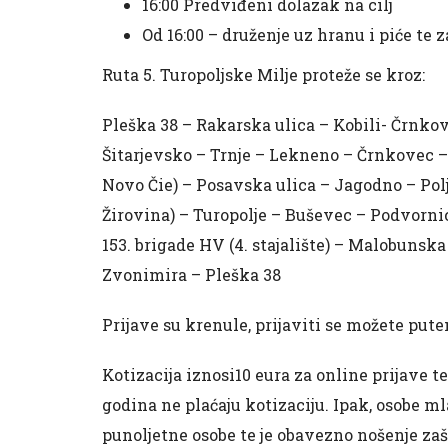
16:00 Predviđeni dolazak na cilj
Od 16:00 – druženje uz hranu i piće te
Ruta 5. Turopoljske Milje proteže se kroz:
Pleška 38 – Rakarska ulica – Kobili- Črnkove
Šitarjevsko – Trnje – Lekneno – Črnkovec – L
Novo Čie) – Posavska ulica – Jagodno – Polj
Žirovina) – Turopolje – Buševec – Podvorn
153. brigade HV (4. stajalište) – Malobunsk
Zvonimira – Pleška 38
Prijave su krenule, prijaviti se možete pu
Kotizacija iznosi10 eura za online prijave te
godina ne plaćaju kotizaciju. Ipak, osobe m
punoljetne osobe te je obavezno nošenje zaš