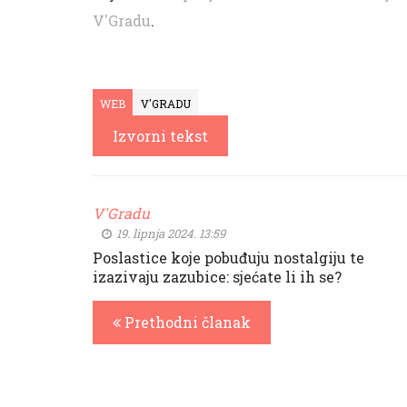
V'Gradu
.
WEB
V'GRADU
Izvorni tekst
V'Gradu
19. lipnja 2024. 13:59
Poslastice koje pobuđuju nostalgiju te
izazivaju zazubice: sjećate li ih se?
Prethodni članak