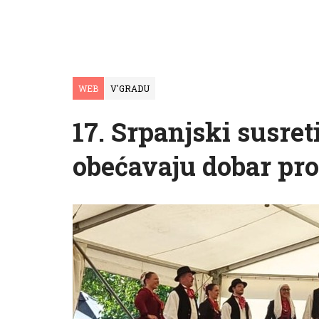
WEB
V'GRADU
17. Srpanjski susret
obećavaju dobar pr