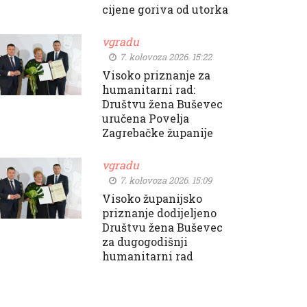
cijene goriva od utorka
vgradu
7. kolovoza 2026. 15:22
Visoko priznanje za
humanitarni rad:
Društvu žena Buševec
uručena Povelja
Zagrebačke županije
vgradu
7. kolovoza 2026. 15:09
Visoko županijsko
priznanje dodijeljeno
Društvu žena Buševec
za dugogodišnji
humanitarni rad