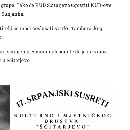
e grupe. Tako će KUD Šćitarjevo ugostiti KUD-ove
i Sunjanka.
titelji će moći poslušati svirku Tamburaškog
u.
an ispunjen pjesmom i plesom te da je na vama
 u Šćitarjevo.