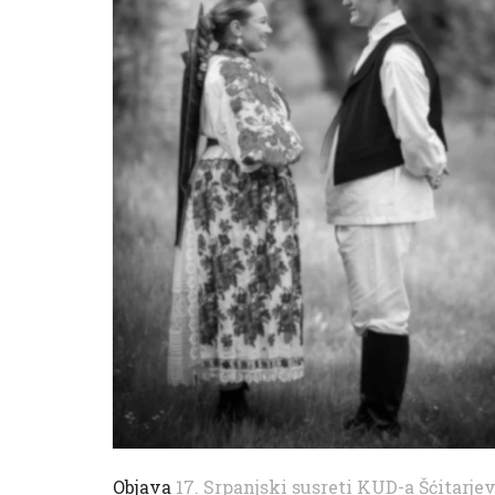
Objava
17. Srpanjski susreti KUD-a Šćitarje