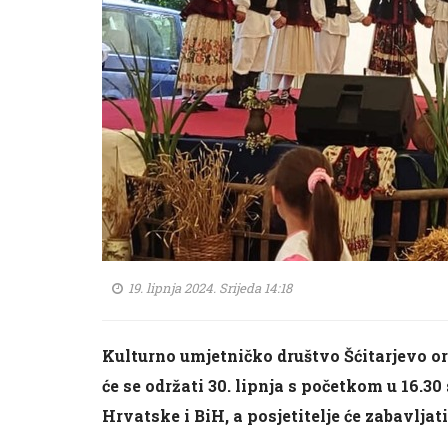
19. lipnja 2024. Srijeda 14:18
Kulturno umjetničko društvo Šćitarjevo org
će se održati 30. lipnja s početkom u 16.30
Hrvatske i BiH, a posjetitelje će zabavljat