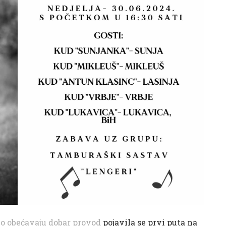
vo obećavaju dobar provod
pojavila se prvi puta na