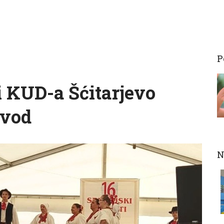
P
i KUD-a Šćitarjevo
ovod
N