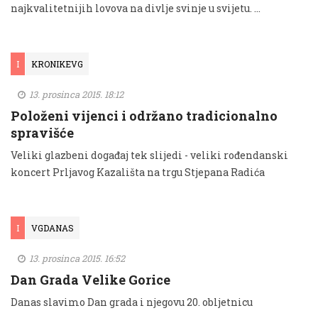
najkvalitetnijih lovova na divlje svinje u svijetu. …
I
KRONIKEVG
13. prosinca 2015. 18:12
Položeni vijenci i održano tradicionalno
spravišće
Veliki glazbeni događaj tek slijedi - veliki rođendanski
koncert Prljavog Kazališta na trgu Stjepana Radića
I
VGDANAS
13. prosinca 2015. 16:52
Dan Grada Velike Gorice
Danas slavimo Dan grada i njegovu 20. obljetnicu