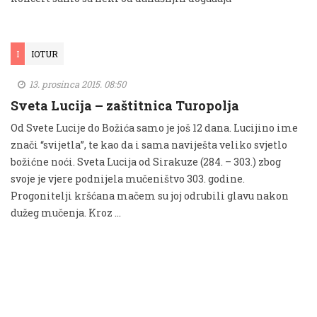
I
IOTUR
13. prosinca 2015. 08:50
Sveta Lucija – zaštitnica Turopolja
Od Svete Lucije do Božića samo je još 12 dana. Lucijino ime
znači “svijetla”, te kao da i sama naviješta veliko svjetlo
božićne noći. Sveta Lucija od Sirakuze (284. – 303.) zbog
svoje je vjere podnijela mučeništvo 303. godine.
Progonitelji kršćana mačem su joj odrubili glavu nakon
dužeg mučenja. Kroz …