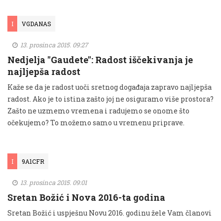
I
VGDANAS
13. prosinca 2015. 09:27
Nedjelja "Gaudete": Radost iščekivanja je
najljepša radost
Kaže se da je radost uoči sretnog događaja zapravo najljepša
radost. Ako je to istina zašto joj ne osiguramo više prostora?
Zašto ne uzmemo vremena i radujemo se onome što
očekujemo? To možemo samo u vremenu priprave.
I
9A1CFR
13. prosinca 2015. 09:01
Sretan Božić i Nova 2016-ta godina
Sretan Božić i uspješnu Novu 2016. godinu žele Vam članovi