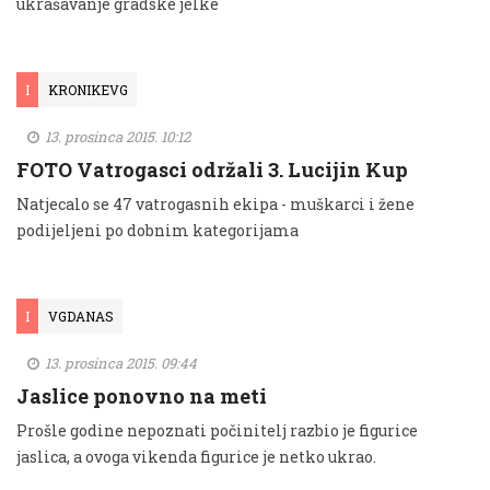
ukrašavanje gradske jelke
I
KRONIKEVG
13. prosinca 2015. 10:12
FOTO Vatrogasci održali 3. Lucijin Kup
Natjecalo se 47 vatrogasnih ekipa - muškarci i žene
podijeljeni po dobnim kategorijama
I
VGDANAS
13. prosinca 2015. 09:44
Jaslice ponovno na meti
Prošle godine nepoznati počinitelj razbio je figurice
jaslica, a ovoga vikenda figurice je netko ukrao.