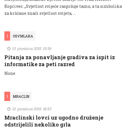
Koprivec. „Svjetlost svijeće raspršuje tamu, a ta simbolika
za kršćane znači svjetlost svijeta, …
I
OSVMLAKA
13. prosinca 2015. 19:36
Pitanja za ponavljanje gradiva za ispit iz
informatike za peti razred
None
I
MRACLIN
13. prosinca 2015. 18:53
Mraclinski lovci uz ugodno druženje
odstrijelili nekoliko grla