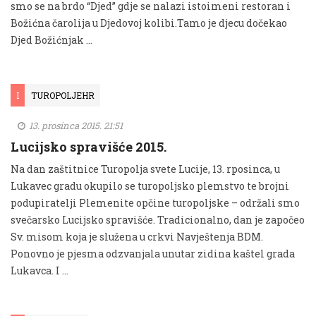
smo se na brdo “Djed” gdje se nalazi istoimeni restoran i
Božićna čarolija u Djedovoj kolibi.Tamo je djecu dočekao
Djed Božićnjak …
I
TUROPOLJEHR
13. prosinca 2015. 21:51
Lucijsko spravišće 2015.
Na dan zaštitnice Turopolja svete Lucije, 13. rposinca, u
Lukavec gradu okupilo se turopoljsko plemstvo te brojni
podupiratelji Plemenite opčine turopoljske – održali smo
svečarsko Lucijsko spravišće. Tradicionalno, dan je započeo
Sv. misom koja je služena u crkvi Navještenja BDM.
Ponovno je pjesma odzvanjala unutar zidina kaštel grada
Lukavca. I …