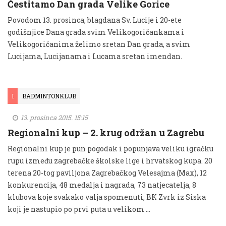
Čestitamo Dan grada Velike Gorice
Povodom 13. prosinca, blagdana Sv. Lucije i 20-ete
godišnjice Dana grada svim Velikogoričankama i
Velikogoričanima želimo sretan Dan grada, a svim
Lucijama, Lucijanama i Lucama sretan imendan.
I
BADMINTONKLUB
13. prosinca 2015. 15:15
Regionalni kup – 2. krug održan u Zagrebu
Regionalni kup je pun pogodak i popunjava veliku igračku
rupu između zagrebačke školske lige i hrvatskog kupa. 20
terena 20-tog paviljona Zagrebačkog Velesajma (Max), 12
konkurencija, 48 medalja i nagrada, 73 natjecatelja, 8
klubova koje svakako valja spomenuti; BK Zvrk iz Siska
koji je nastupio po prvi puta u velikom …