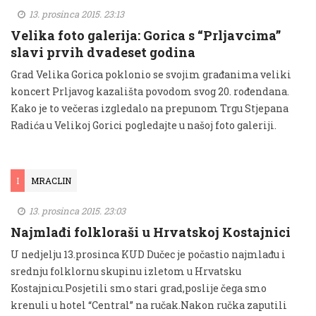
13. prosinca 2015. 23:13
Velika foto galerija: Gorica s “Prljavcima”
slavi prvih dvadeset godina
Grad Velika Gorica poklonio se svojim građanima veliki
koncert Prljavog kazališta povodom svog 20. rođendana.
Kako je to večeras izgledalo na prepunom Trgu Stjepana
Radića u Velikoj Gorici pogledajte u našoj foto galeriji.
I
MRACLIN
13. prosinca 2015. 23:03
Najmlađi folkloraši u Hrvatskoj Kostajnici
U nedjelju 13.prosinca KUD Dučec je počastio najmlađu i
srednju folklornu skupinu izletom u Hrvatsku
Kostajnicu.Posjetili smo stari grad,poslije čega smo
krenuli u hotel “Central” na ručak.Nakon ručka zaputili