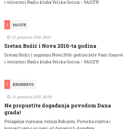
i volonteri Radio kluba Velika Gorica – 9A1CFR
I
9A1CFR
13. prosinca 2015. 09:01
Sretan Božić i Nova 2016-ta godina
Sretan Božić i uspješnu Novu 2016. godinu žele Vam članovi
i volonteri Radio kluba Velika Gorica – 9A1CFR
I
KRONIKEVG
13. prosinca 2015. 08:54
Ne propustite događanja povodom Dana
grada!
Polaganje vijenaca, vožnja Bubijem, Povorka svjetla i
koncert samo su neki od današnjih događaja