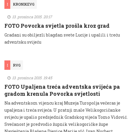
I
KRONIKEVG
13. prosinca 2015. 20:17
FOTO Povorka svjetla prošla kroz grad
Gradani su obiljezli blagdan svete Lucije i upalili i treću
adventsku svijeću
I
RVG
13. prosinca 2015. 19:45
FOTO Upaljena treća adventska svijeća pa
gradom krenula Povorka svjetlosti
Na adventskom vijencu kraj Muzeja Turopolja večeras je
upaljena i treća svijeća. U pratnji male Velikogoričanke
svijeću je upalio predsjednik Gradskog vijeća Tomo Vidović.
Svečanost je predvodio župnik velikogoričke župe
Navještenja Blažene Djevice Marije vlč. Ivan Norbert