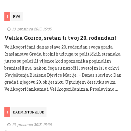
I
RVG
13. prosinca 2015. 16:05
Velika Gorico, sretan ti tvoj 20. rođendan!
Velikogoričani danas slave 20. rođendan svoga grada.
Izaslanstva Grada, brojnih udruga te političkih stranaka
jutros su položili vijence kod spomenika poginulim
braniteljima, nakon čega su nazočili svetoj misi u crkvi
Navještenja Blažene Djevice Marije. – Danas slavimo Dan
grada i njegovu 20. obljetnicu. Upućujem čestitku svim
Velikogoričankama i Velikogoričanima. Proslavimo …
I
BADMINTONKLUB
13. prosinca 2015. 15:36