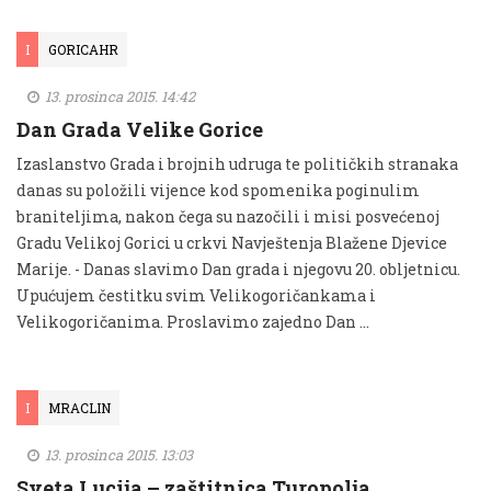
I
GORICAHR
13. prosinca 2015. 14:42
Dan Grada Velike Gorice
Izaslanstvo Grada i brojnih udruga te političkih stranaka
danas su položili vijence kod spomenika poginulim
braniteljima, nakon čega su nazočili i misi posvećenoj
Gradu Velikoj Gorici u crkvi Navještenja Blažene Djevice
Marije. - Danas slavimo Dan grada i njegovu 20. obljetnicu.
Upućujem čestitku svim Velikogoričankama i
Velikogoričanima. Proslavimo zajedno Dan …
I
MRACLIN
13. prosinca 2015. 13:03
Sveta Lucija – zaštitnica Turopolja