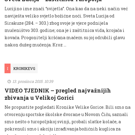
Lucijino ime znači “svijetla”. Ona kao da na neki način već
naviješta veliko svjetlo božićne noći. Sveta Lucija od
Sirakuze (284. – 303.) zbog svoje je vjere podnijela
mučeništvo 303. godine; ona je i zaštitnica vida, krojača i
kovača. Progonitelji kršćana mačem su joj odrubili glavu
nakon dužeg mučenja. Kroz …
I
KRONIKEVG
13. prosinca 2015. 10:39
VIDEO TJEDNIK – pregled najvažnijih
zbivanja u Velikoj Gorici
Ne propustite pogledati Kronike Velike Gorice. Bili smo na
otvorenju sportske školske dvorane u Novom Čiču, saznali
smo nešto o turopoljskoj svinji, probali slatke kolače, a
pokrenuli smo i akciju izrađivanja božićnih kuglica za