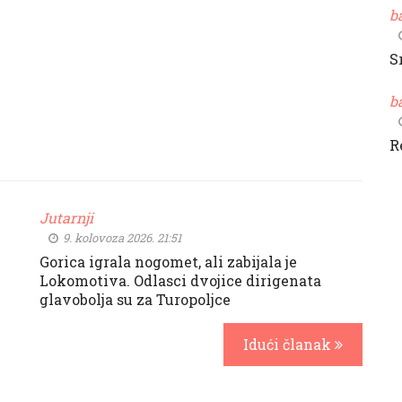
b
S
b
R
Jutarnji
9. kolovoza 2026. 21:51
Gorica igrala nogomet, ali zabijala je
Lokomotiva. Odlasci dvojice dirigenata
glavobolja su za Turopoljce
Idući članak