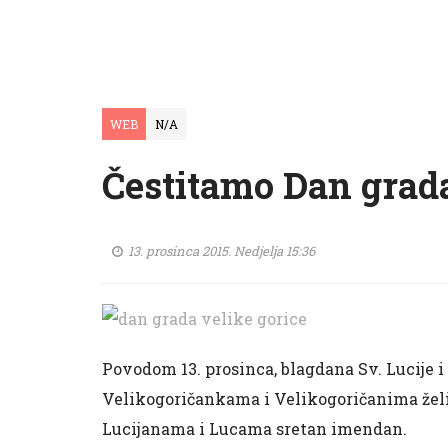
WEB
N/A
Čestitamo Dan grada
13. prosinca 2015. Nedjelja 15:36
Povodom 13. prosinca, blagdana Sv. Lucije i
Velikogoričankama i Velikogoričanima želi
Lucijanama i Lucama sretan imendan.