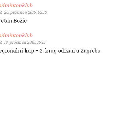
admintonklub
26. prosinca 2015. 02:10
retan Božić
admintonklub
13. prosinca 2015. 15:15
egionalni kup – 2. krug održan u Zagrebu