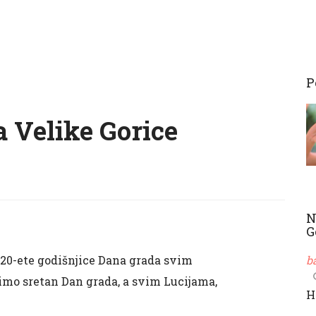
P
 Velike Gorice
N
G
 20-ete godišnjice Dana grada svim
b
mo sretan Dan grada, a svim Lucijama,
H