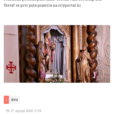
Števa!’ se prvi puta pojavila na cityportal.hr.
I
RVG
17. srpnja 2025. 17:19