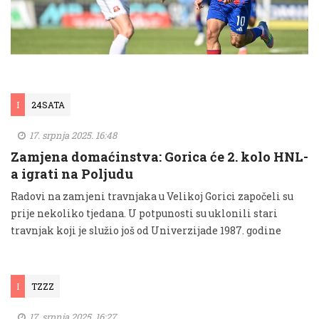
I
24SATA
17. srpnja 2025. 16:48
Zamjena domaćinstva: Gorica će 2. kolo HNL-
a igrati na Poljudu
Radovi na zamjeni travnjaka u Velikoj Gorici započeli su
prije nekoliko tjedana. U potpunosti su uklonili stari
travnjak koji je služio još od Univerzijade 1987. godine
I
TZZZ
17. srpnja 2025. 16:27