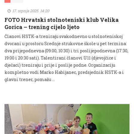
17. srpnja 2025. 14:20
FOTO Hrvatski stolnoteniski klub Velika
Gorica – trening cijelo ljeto
Članovi HSTK-a treniraju svakodnevno u stolnoteniskoj
dvorani u prostoru Srednje strukovne škole u pet termina:
dva prijepodnevna (09:00, 10:30) i tri poslijepodnevna (17:30,
19:00 i 20:30 sati). Talentirani članovi U11 (djevojčice i
dječaci) treniraju i prije i poslije podne. Organizaciju
kompletno vodi Marko Habijanec, predsjednik HSTK-a i
glavni trener, pomažu …