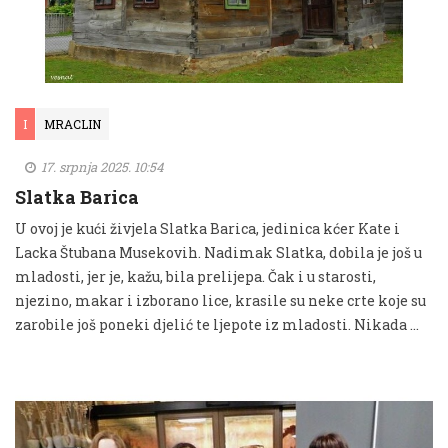
I
MRACLIN
17. srpnja 2025. 10:54
Slatka Barica
U ovoj je kući živjela Slatka Barica, jedinica kćer Kate i
Lacka Štubana Musekovih. Nadimak Slatka, dobila je još u
mladosti, jer je, kažu, bila prelijepa. Čak i u starosti,
njezino, makar i izborano lice, krasile su neke crte koje su
zarobile još poneki djelić te ljepote iz mladosti. Nikada …