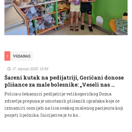
I
VGDANAS
17. srpnja 2025. 13:56
Šareni kutak na pedijatriji, Goričani donose
plišance za male bolesnike: „Veseli nas …
Polica u čekaonici pedijatrije velikogoričkog Doma
zdravlja prepuna je umotanih plišanih igračaka koje će
izmamiti osmijeh na lica svakog malenog pacijenta koji
posjeti liječnika. Inicijativa je to ko...