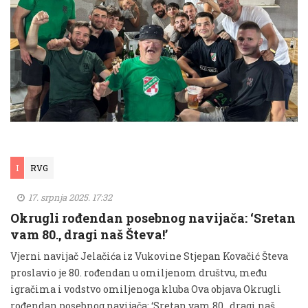
I
RVG
17. srpnja 2025. 17:32
Okrugli rođendan posebnog navijača: ‘Sretan
vam 80., dragi naš Števa!’
Vjerni navijač Jelačića iz Vukovine Stjepan Kovačić Števa
proslavio je 80. rođendan u omiljenom društvu, među
igračima i vodstvo omiljenoga kluba Ova objava Okrugli
rođendan posebnog navijača: ‘Sretan vam 80., dragi naš