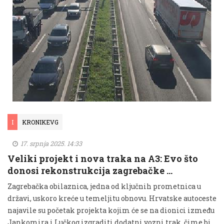
I
KRONIKEVG
17. srpnja 2025. 14:33
Veliki projekt i nova traka na A3: Evo što
donosi rekonstrukcija zagrebačke …
Zagrebačka obilaznica, jedna od ključnih prometnica u
državi, uskoro kreće u temeljitu obnovu. Hrvatske autoceste
najavile su početak projekta kojim će se na dionici između
Jankomira i Lučkog izgraditi dodatni vozni trak, čime bi