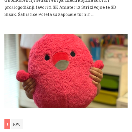
u konkurenciji sedam ekipa, među kojima su bili i
prošlogodišnji favoriti ŠK Amater iz Strizivojne te ŠD
Sisak. Šahistice Poleta su započele turnir …
I
RVG