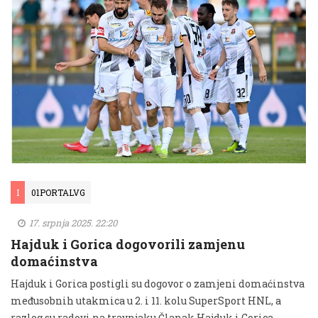
I
01PORTALVG
17. srpnja 2025. 22:20
Hajduk i Gorica dogovorili zamjenu
domaćinstva
Hajduk i Gorica postigli su dogovor o zamjeni domaćinstva
međusobnih utakmica u 2. i 11. kolu SuperSport HNL, a
razlog su radovi na travnjaku Članak Hajduk i Gorica