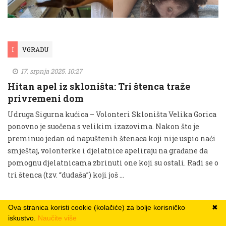
I
VGRADU
17. srpnja 2025. 10:27
Hitan apel iz skloništa: Tri štenca traže
privremeni dom
Udruga Sigurna kućica – Volonteri Skloništa Velika Gorica
ponovno je suočena s velikim izazovima. Nakon što je
preminuo jedan od napuštenih štenaca koji nije uspio naći
smještaj, volonterke i djelatnice apeliraju na građane da
pomognu djelatnicama zbrinuti one koji su ostali. Radi se o
tri štenca (tzv. “dudaša”) koji još …
Ova stranica koristi cookie (kolačiće) za bolje korisničko
✖
iskustvo.
Naučite više