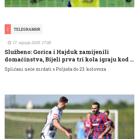
I
TELEGRAMHR
17. srpnja 2025. 17:08
Službeno: Gorica i Hajduk zamijenili
domaćinstva, Bijeli prva tri kola igraju kod …
Splićani neće mrdati s Poljuda do 23. kolovoza