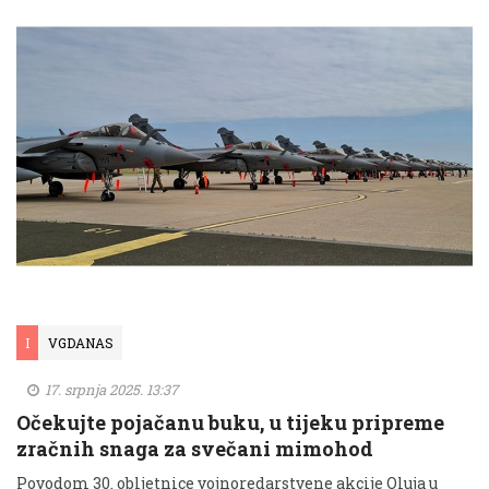
I
VGDANAS
17. srpnja 2025. 13:37
Očekujte pojačanu buku, u tijeku pripreme
zračnih snaga za svečani mimohod
Povodom 30. obljetnice vojnoredarstvene akcije Oluja u