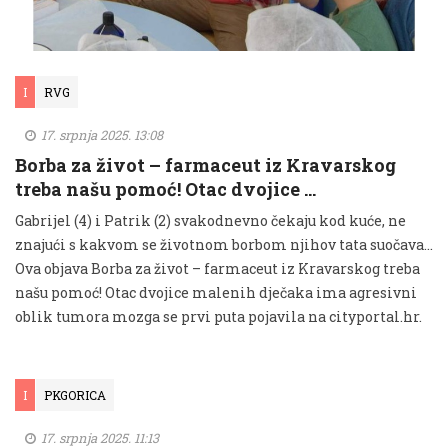
I
RVG
17. srpnja 2025. 13:08
Borba za život – farmaceut iz Kravarskog
treba našu pomoć! Otac dvojice …
Gabrijel (4) i Patrik (2) svakodnevno čekaju kod kuće, ne
znajući s kakvom se životnom borbom njihov tata suočava...
Ova objava Borba za život – farmaceut iz Kravarskog treba
našu pomoć! Otac dvojice malenih dječaka ima agresivni
oblik tumora mozga se prvi puta pojavila na cityportal.hr.
I
PKGORICA
17. srpnja 2025. 11:13