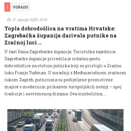
I
VGRADU
17. srpnja 2025. 15:51
Topla dobrodošlica na vratima Hrvatske:
Zagrebačka županija darivala putnike na
Zračnoj luci …
U čast Dana Zagrebačke županije, Turistička zajednica
Zagrebačke županije priredila je srdačnu gestu
dobrodošlice za stotinu putnika koji su pristigli u Zračnu
luku Franjo Tuđman. U suradnji s Međunarodnom zračnom
lukom Zagreb, putnicima su podijeljene promotivne
majice s modernim prikazom turopoljskih nošnji – spoj
tradicije i suvremenog dizajna. Ova simbolična, …