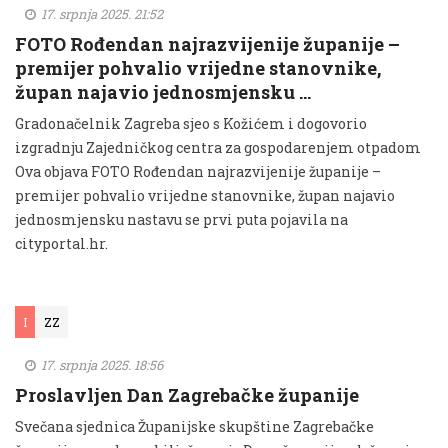
17. srpnja 2025. 21:52
FOTO Rođendan najrazvijenije županije –
premijer pohvalio vrijedne stanovnike,
župan najavio jednosmjensku …
Gradonačelnik Zagreba sjeo s Kožićem i dogovorio
izgradnju Zajedničkog centra za gospodarenjem otpadom
Ova objava FOTO Rođendan najrazvijenije županije –
premijer pohvalio vrijedne stanovnike, župan najavio
jednosmjensku nastavu se prvi puta pojavila na
cityportal.hr.
I
ZZ
17. srpnja 2025. 18:56
Proslavljen Dan Zagrebačke županije
Svečana sjednica Županijske skupštine Zagrebačke