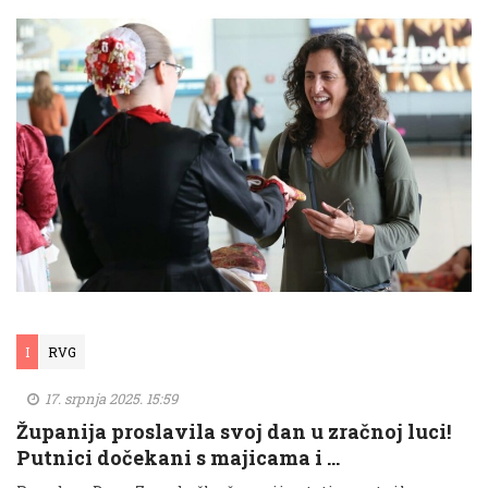
I
RVG
17. srpnja 2025. 15:59
Županija proslavila svoj dan u zračnoj luci!
Putnici dočekani s majicama i …