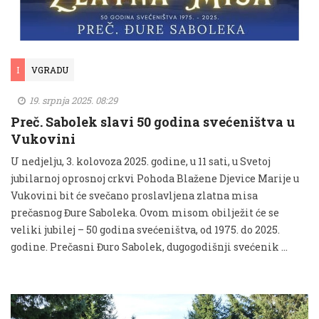
I
VGRADU
19. srpnja 2025. 08:29
Preč. Sabolek slavi 50 godina svećeništva u
Vukovini
U nedjelju, 3. kolovoza 2025. godine, u 11 sati, u Svetoj
jubilarnoj oprosnoj crkvi Pohoda Blažene Djevice Marije u
Vukovini bit će svečano proslavljena zlatna misa
prečasnog Đure Saboleka. Ovom misom obilježit će se
veliki jubilej – 50 godina svećeništva, od 1975. do 2025.
godine. Prečasni Đuro Sabolek, dugogodišnji svećenik …