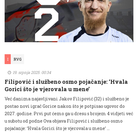
I
RVG
19. srpnja 2025. 00:34
Filipović i službeno osmo pojačanje: ‘Hvala
Gorici što je vjerovala u mene’
Već danima najavljivani Jakov Filipović (32) i službeno je
postao novi igrač Gorice nakon što je potpisao ugovor do
2027. godine. Prvi put ćemo ga u dresu s brojem 4 vidjeti već
u subotu od podne Ova objava Filipović i službeno osmo
pojačanje: ‘Hvala Gorici što je vjerovala u mene’ …