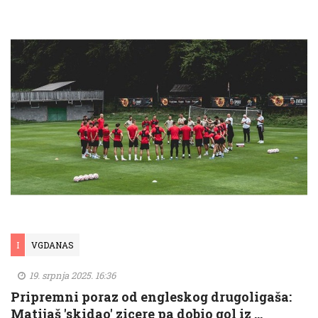
I
VGDANAS
19. srpnja 2025. 16:36
Pripremni poraz od engleskog drugoligaša:
Matijaš 'skidao' zicere pa dobio gol iz …