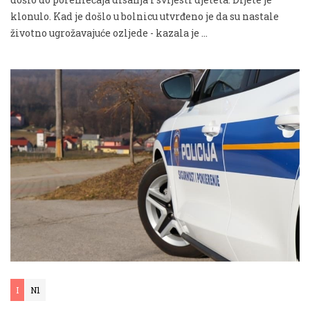
klonulo. Kad je došlo u bolnicu utvrđeno je da su nastale
životno ugrožavajuće ozljede - kazala je …
I
N1