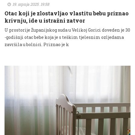
19. srpnja 2025. 19:58
Otac koji je zlostavljao vlastitu bebu priznao
krivnju, ide u istražni zatvor
U prostorije Županijskog suda u Velikoj Gorici doveden je 30
-godišnji otac bebe koja je s teškim tjelesnim ozljedama
završila u bolnici. Priznao je k