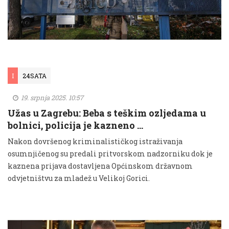
I
24SATA
19. srpnja 2025. 10:57
Užas u Zagrebu: Beba s teškim ozljedama u
bolnici, policija je kazneno …
Nakon dovršenog kriminalističkog istraživanja
osumnjičenog su predali pritvorskom nadzorniku dok je
kaznena prijava dostavljena Općinskom državnom
odvjetništvu za mladež u Velikoj Gorici.