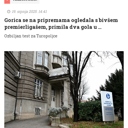
19. srpnja 2025. 14:41
Gorica se na pripremama ogledala s bivšem
premierligašem, primila dva gola u …
Ozbiljan test za Turopoljce