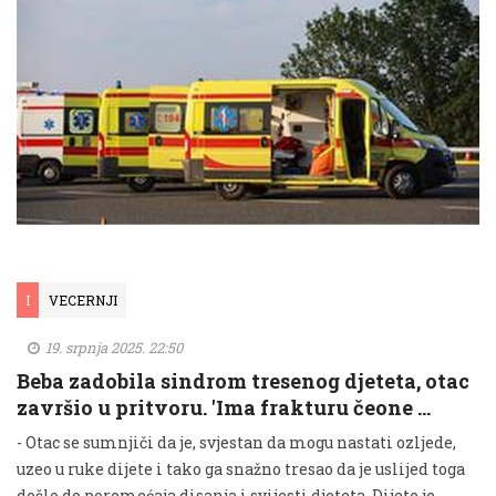
I
VECERNJI
19. srpnja 2025. 22:50
Beba zadobila sindrom tresenog djeteta, otac
završio u pritvoru. 'Ima frakturu čeone …
- Otac se sumnjiči da je, svjestan da mogu nastati ozljede,
uzeo u ruke dijete i tako ga snažno tresao da je uslijed toga
došlo do poremećaja disanja i svijesti djeteta. Dijete je