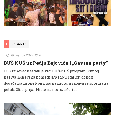
I
VGDANAS
19. srpnja 2025. 15:26
BUŠ KUŠ uz Pedju Bajovića i „Gavran party”
OSS Buševec nastavlja svoj BUŠ-KUŠ program. Punog
naziva „Buševska komedija/kino u štalici” donosi
događanja za one koji nisu na moru, a zabava se sprema za
petak, 25. srpnja. -Niste na moru, a želit...