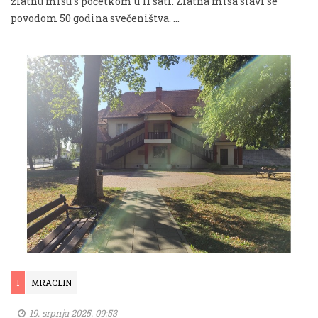
zlatnu misu s početkom u 11 sati. Zlatna misa slavi se
povodom 50 godina svečeništva. ...
I
MRACLIN
19. srpnja 2025. 09:53