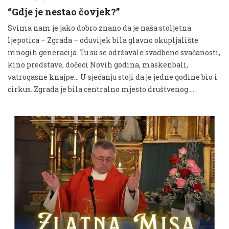
“Gdje je nestao čovjek?”
Svima nam je jako dobro znano da je naša stoljetna
ljepotica – Zgrada – oduvijek bila glavno okupljalište
mnogih generacija. Tu su se održavale svadbene svačanosti,
kino predstave, dočeci Novih godina, maskenbali,
vatrogasne knajpe… U sjećanju stoji da je jedne godine bio i
cirkus. Zgrada je bila centralno mjesto društvenog …