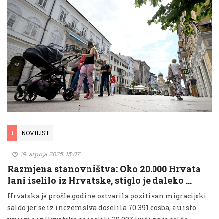
I
NOVILIST
19. srpnja 2025. 15:07
Razmjena stanovništva: Oko 20.000 Hrvata
lani iselilo iz Hrvatske, stiglo je daleko …
Hrvatska je prošle godine ostvarila pozitivan migracijski
saldo jer se iz inozemstva doselila 70.391 oosba, a u isto