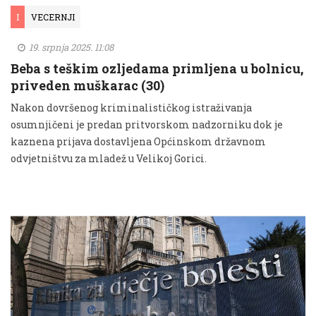
I
VECERNJI
19. srpnja 2025. 11:08
Beba s teškim ozljedama primljena u bolnicu,
priveden muškarac (30)
Nakon dovršenog kriminalističkog istraživanja
osumnjičeni je predan pritvorskom nadzorniku dok je
kaznena prijava dostavljena Općinskom državnom
odvjetništvu za mladež u Velikoj Gorici.