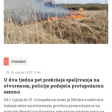
I
VGDANAS
19. srpnja 2025. 11:46
U dva tjedna pet prekršaja spaljivanja na
otvorenom, policija podsjeća protupožarnu
sezonu
Od 1. lipnja do 31. listopada na snazi je Odluka o uvjetima
loženja vatre na otvorenom prostoru prema kojoj se na
području Republike Hrvatske zabranjuje paljenje vatre na