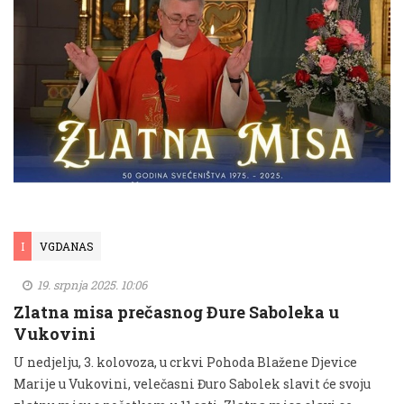
I
VGDANAS
19. srpnja 2025. 10:06
Zlatna misa prečasnog Đure Saboleka u
Vukovini
U nedjelju, 3. kolovoza, u crkvi Pohoda Blažene Djevice
Marije u Vukovini, velečasni Đuro Sabolek slavit će svoju