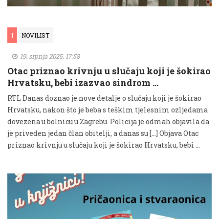
I
NOVILIST
19. srpnja 2025. 17:58
Otac priznao krivnju u slučaju koji je šokirao
Hrvatsku, bebi izazvao sindrom …
RTL Danas doznao je nove detalje o slučaju koji je šokirao
Hrvatsku, nakon što je beba s teškim tjelesnim ozljedama
dovezena u bolnicu u Zagrebu. Policija je odmah objavila da
je priveden jedan član obitelji, a danas su […] Objava Otac
priznao krivnju u slučaju koji je šokirao Hrvatsku, bebi …