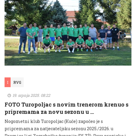
I
RVG
19. srpnja 2025. 08:22
FOTO Turopoljac s novim trenerom krenuo s
pripremama za novu sezonu u …
Nogometni klub Turopoljac (Kuče) započeo je s
pripremama za natjecateljsku sezonu 2025./2026. u
Premier ligi Zagrebačke županije (PLZŽ). Prva prozivka i