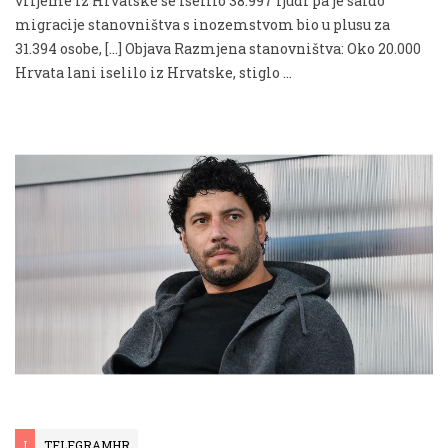
vrijeme iz Hrvatske se iselilo 38.997 ljudi pa je saldo
migracije stanovništva s inozemstvom bio u plusu za
31.394 osobe, […] Objava Razmjena stanovništva: Oko 20.000
Hrvata lani iselilo iz Hrvatske, stiglo …
I
TELEGRAMHR