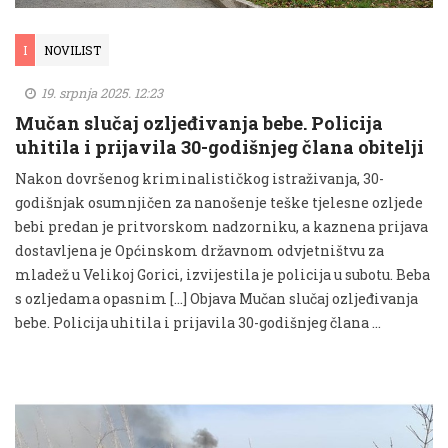
I
NOVILIST
19. srpnja 2025. 12:23
Mučan slučaj ozljeđivanja bebe. Policija
uhitila i prijavila 30-godišnjeg člana obitelji
Nakon dovršenog kriminalističkog istraživanja, 30-
godišnjak osumnjičen za nanošenje teške tjelesne ozljede
bebi predan je pritvorskom nadzorniku, a kaznena prijava
dostavljena je Općinskom državnom odvjetništvu za
mladež u Velikoj Gorici, izvijestila je policija u subotu. Beba
s ozljedama opasnim […] Objava Mučan slučaj ozljeđivanja
bebe. Policija uhitila i prijavila 30-godišnjeg člana …