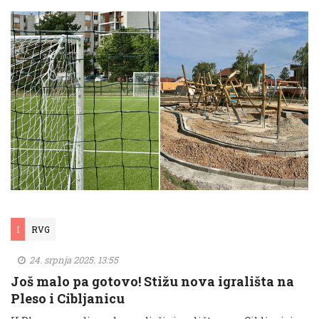
I
RVG
24. srpnja 2025. 13:55
Još malo pa gotovo! Stižu nova igrališta na
Pleso i Cibljanicu