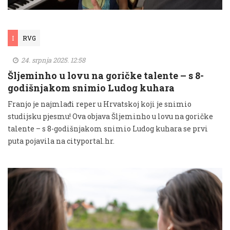
I
RVG
24. srpnja 2025. 12:58
Šljeminho u lovu na goričke talente – s 8-
godišnjakom snimio Ludog kuhara
Franjo je najmlađi reper u Hrvatskoj koji je snimio
studijsku pjesmu! Ova objava Šljeminho u lovu na goričke
talente – s 8-godišnjakom snimio Ludog kuhara se prvi
puta pojavila na cityportal.hr.