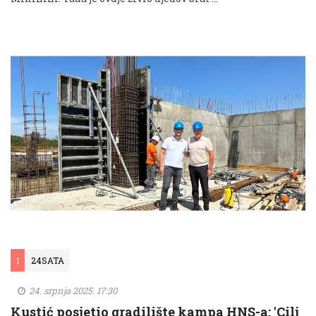
I
24SATA
24. srpnja 2025. 17:30
Kustić posjetio gradilište kampa HNS-a: 'Cilj