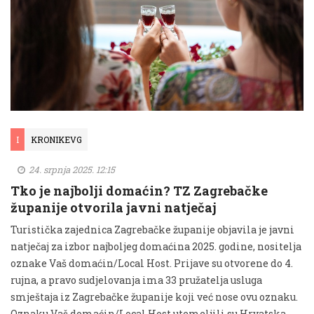
I
KRONIKEVG
24. srpnja 2025. 12:15
Tko je najbolji domaćin? TZ Zagrebačke
županije otvorila javni natječaj
Turistička zajednica Zagrebačke županije objavila je javni
natječaj za izbor najboljeg domaćina 2025. godine, nositelja
oznake Vaš domaćin/Local Host. Prijave su otvorene do 4.
rujna, a pravo sudjelovanja ima 33 pružatelja usluga
smještaja iz Zagrebačke županije koji već nose ovu oznaku.
Oznaku Vaš domaćin/Local Host utemeljili su Hrvatska