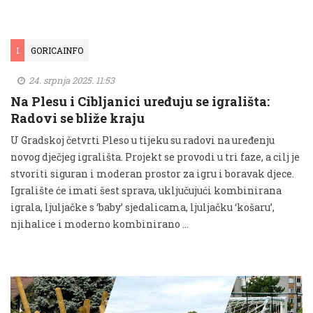
I
GORICAINFO
24. srpnja 2025. 11:53
Na Plesu i Cibljanici uređuju se igrališta:
Radovi se bliže kraju
U Gradskoj četvrti Pleso u tijeku su radovi na uređenju
novog dječjeg igrališta. Projekt se provodi u tri faze, a cilj je
stvoriti siguran i moderan prostor za igru i boravak djece.
Igralište će imati šest sprava, uključujući kombinirana
igrala, ljuljačke s ‘baby’ sjedalicama, ljuljačku ‘košaru’,
njihalice i moderno kombinirano …