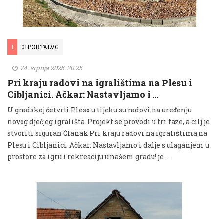
I
01PORTALVG
24. srpnja 2025. 20:25
Pri kraju radovi na igralištima na Plesu i
Cibljanici. Ačkar: Nastavljamo i …
U gradskoj četvrti Pleso u tijeku su radovi na uređenju
novog dječjeg igrališta. Projekt se provodi u tri faze, a cilj je
stvoriti siguran Članak Pri kraju radovi na igralištima na
Plesu i Cibljanici. Ačkar: Nastavljamo i dalje s ulaganjem u
prostore za igru i rekreaciju u našem gradu! je …