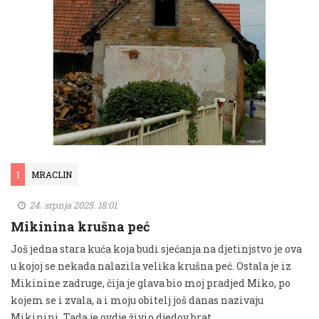
I
MRACLIN
24. srpnja 2025. 18:01
Mikinina krušna peć
Još jedna stara kuća koja budi sjećanja na djetinjstvo je ova
u kojoj se nekada nalazila velika krušna peć. Ostala je iz
Mikinine zadruge, čija je glava bio moj pradjed Miko, po
kojem se i zvala, a i moju obitelj još danas nazivaju
Mikinini. Tada je ovdje živio djedov brat …