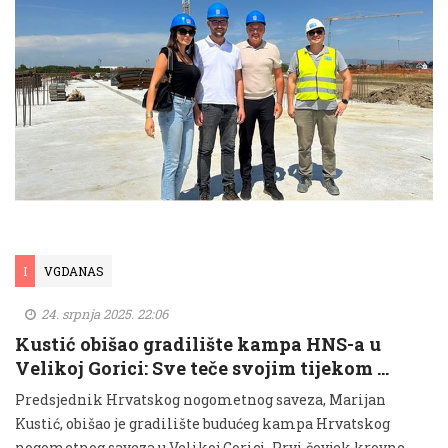
I
VGDANAS
24. srpnja 2025. 22:06
Kustić obišao gradilište kampa HNS-a u
Velikoj Gorici: Sve teče svojim tijekom …
Predsjednik Hrvatskog nogometnog saveza, Marijan
Kustić, obišao je gradilište budućeg kampa Hrvatskog
nogometnog saveza u Velikoj Gorici. Prvi čovjek krovne