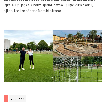
igrala, ljuljačke s ‘baby’ sjedalicama, ljuljačku ‘košaru’,
njihalice i moderno kombinirano …
I
VGDANAS