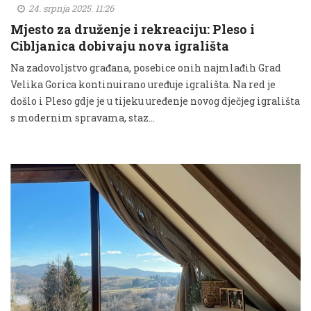
24. srpnja 2025. 11:26
Mjesto za druženje i rekreaciju: Pleso i
Cibljanica dobivaju nova igrališta
Na zadovoljstvo građana, posebice onih najmlađih Grad
Velika Gorica kontinuirano uređuje igrališta. Na red je
došlo i Pleso gdje je u tijeku uređenje novog dječjeg igrališta
s modernim spravama, staz...