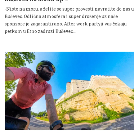
-Niste na moru, a želite se super provesti navratite do nas u
Buševec. Odlična atmosfera i super druženje uz naše
sponzore je zagarantirano. After work partyji vas čekaju
petkom u Etno zadruzi Buševec...