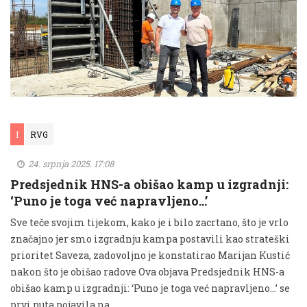
I
RVG
24. srpnja 2025. 17:08
Predsjednik HNS-a obišao kamp u izgradnji:
‘Puno je toga već napravljeno…’
Sve teče svojim tijekom, kako je i bilo zacrtano, što je vrlo
značajno jer smo izgradnju kampa postavili kao strateški
prioritet Saveza, zadovoljno je konstatirao Marijan Kustić
nakon što je obišao radove Ova objava Predsjednik HNS-a
obišao kamp u izgradnji: ‘Puno je toga već napravljeno…’ se
prvi puta pojavila na …