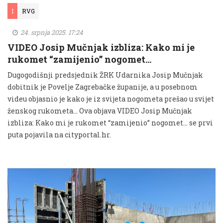
I
RVG
24. srpnja 2025. 17:24
VIDEO Josip Mučnjak izbliza: Kako mi je
rukomet “zamijenio” nogomet…
Dugogodišnji predsjednik ŽRK Udarnika Josip Mučnjak
dobitnik je Povelje Zagrebačke županije, a u posebnom
videu objasnio je kako je iz svijeta nogometa prešao u svijet
ženskog rukometa... Ova objava VIDEO Josip Mučnjak
izbliza: Kako mi je rukomet “zamijenio” nogomet… se prvi
puta pojavila na cityportal.hr.