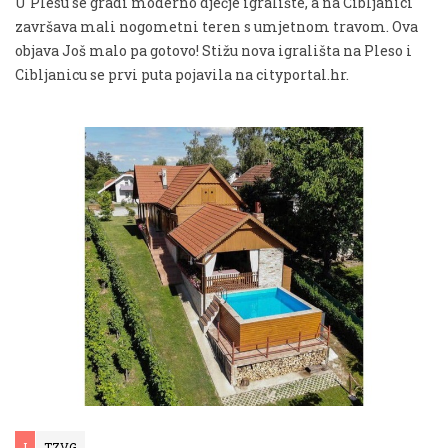
U Plesu se gradi moderno dječje igralište, a na Cibljanici
završava mali nogometni teren s umjetnom travom. Ova
objava Još malo pa gotovo! Stižu nova igrališta na Pleso i
Cibljanicu se prvi puta pojavila na cityportal.hr.
I
TZVG