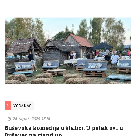
I
VGDANAS
24. srpnja 2025. 15:16
Buševska komedija u štalici: U petak svi u
Buševec na stand up …