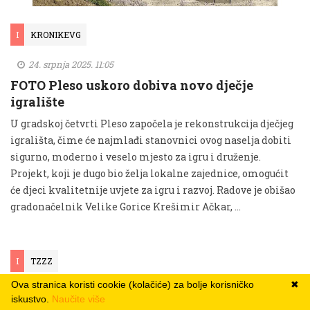
I
KRONIKEVG
24. srpnja 2025. 11:05
FOTO Pleso uskoro dobiva novo dječje
igralište
U gradskoj četvrti Pleso započela je rekonstrukcija dječjeg
igrališta, čime će najmlađi stanovnici ovog naselja dobiti
sigurno, moderno i veselo mjesto za igru i druženje.
Projekt, koji je dugo bio želja lokalne zajednice, omogućit
će djeci kvalitetnije uvjete za igru i razvoj. Radove je obišao
gradonačelnik Velike Gorice Krešimir Ačkar, …
I
TZZZ
Ova stranica koristi cookie (kolačiće) za bolje korisničko
✖
24. srpnja 2025. 11:03
iskustvo.
Naučite više