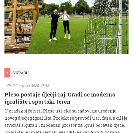
I
VGRADU
24. srpnja 2025. 11:48
Pleso postaje dječji raj: Gradi se moderno
igralište i sportski teren
U gradskoj četvrti Pleso u tijeku su radovi na uređenju
novog dječjeg igrališta. Projekt se provodi u tri faze, a cilj je
stvoriti siguran i moderan prostor za igru i boravak djece.
Igralište će imati šest sprava, uključujući kombinirana