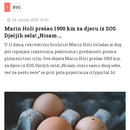
I
RVG
24. srpnja 2025. 15:03
Marin Holi prešao 1900 km za djecu iz SOS
Dječjih sela! „Nisam …
U 11 dana, rekreativni biciklist Marin Holi svladao je dug
put ispunjen izazovima, padovima i predanosti prema
plemenitom cilju. Ova objava Marin Holi prešao 1900 km
za djecu iz SOS Dječjih sela! „Nisam vozio samo zbog sebe,
već za nešto veće“ se prvi puta pojavila na cityportal.hr.