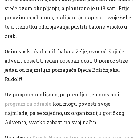
sreće ovom okupljanju, a planirano je u 18 sati. Prije
preuzimanja balona, mališani će napisati svoje želje
te u trenutku odbrojavanja pustiti balone visoko u
zrak.
Osim spektakularnih balona želje, ovogodišnji će
advent posjetiti jedan poseban gost. U pomoć stiže
jedan od najmilijih pomagača Djeda Božićnjaka,
Rudolf!
Uz program mališana, pripremljen je naravno i
program za odrasle
koji mogu povesti svoje
najmlađe, pa se zajedno, uz organizaciju goričkog
Adventa, svatko zabavi na svoj način!
Ova objava
Doček Nove godine za mališane: puštanje