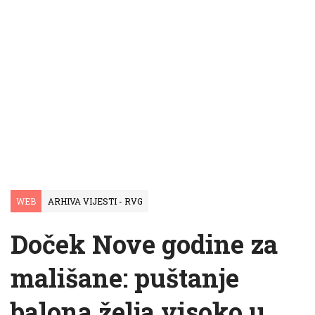
WEB
ARHIVA VIJESTI - RVG
Doček Nove godine za
mališane: puštanje
balona želja visoko u