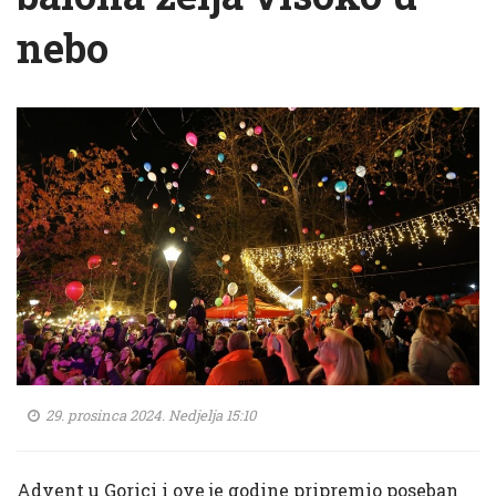
nebo
29. prosinca 2024. Nedjelja 15:10
Advent u Gorici i ove je godine pripremio poseban