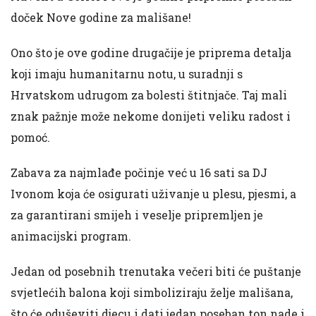
doček Nove godine za mališane!
Ono što je ove godine drugačije je priprema detalja
koji imaju humanitarnu notu, u suradnji s
Hrvatskom udrugom za bolesti štitnjače. Taj mali
znak pažnje može nekome donijeti veliku radost i
pomoć.
Zabava za najmlađe počinje već u 16 sati sa DJ
Ivonom koja će osigurati uživanje u plesu, pjesmi, a
za garantirani smijeh i veselje pripremljen je
animacijski program.
Jedan od posebnih trenutaka večeri biti će puštanje
svjetlećih balona koji simboliziraju želje mališana,
što će oduševiti djecu i dati jedan poseban ton nade i