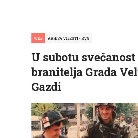
WEB
ARHIVA VIJESTI - RVG
U subotu svečanos
branitelja Grada Ve
Gazdi