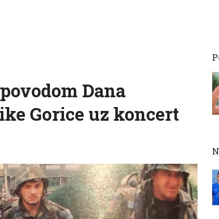
P
t povodom Dana
like Gorice uz koncert
N