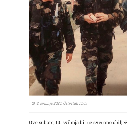
8. svibnja 2025. Četvrtak 15:05
Ove subote, 10. svibnja bit će svečano obilj