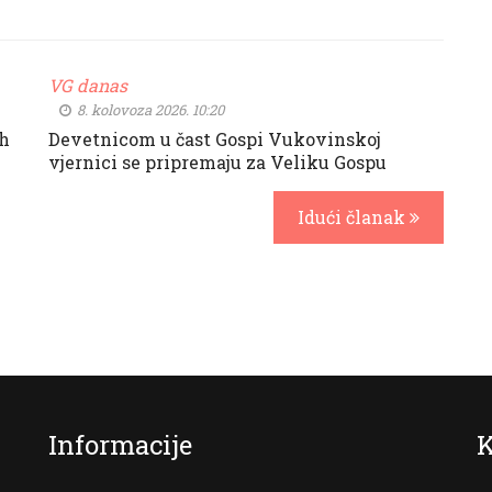
VG danas
8. kolovoza 2026. 10:20
ih
Devetnicom u čast Gospi Vukovinskoj
vjernici se pripremaju za Veliku Gospu
Idući članak
Informacije
K