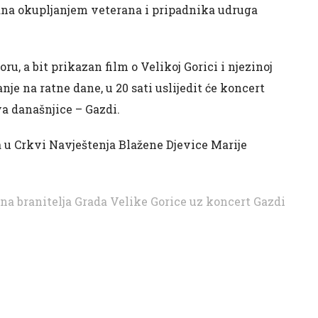
mana okupljanjem veterana i pripadnika udruga
u, a bit prikazan film o Velikoj Gorici i njezinoj
nje na ratne dane, u 20 sati uslijedit će koncert
a današnjice – Gazdi.
a u Crkvi Navještenja Blažene Djevice Marije
a branitelja Grada Velike Gorice uz koncert Gazdi