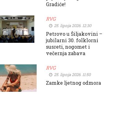
Gradiće!
RVG
25. lipnja 2026. 12:30
Petrovo u Šiljakovini –
jubilarni 30. folklorni
susreti, nogomet i
večernja zabava
RVG
25. lipnja 2026. 11:50
Zamke ljetnog odmora