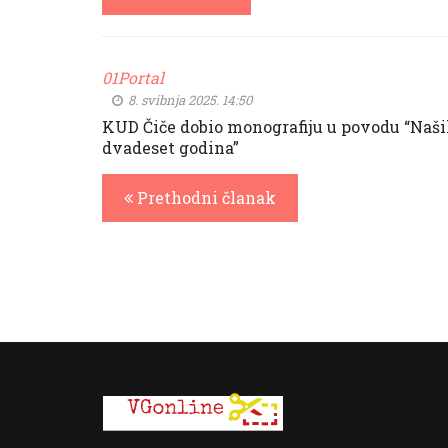
01Portal
8. svibnja 2025. 14:50
KUD Čiče dobio monografiju u povodu “Naš
dvadeset godina”
Prethodni članak