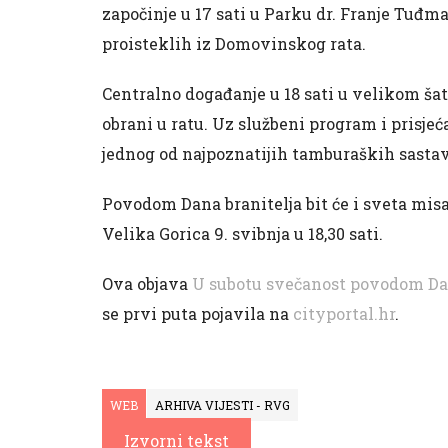
započinje u 17 sati u Parku dr. Franje Tuđ
proisteklih iz Domovinskog rata.
Centralno događanje u 18 sati u velikom šator
obrani u ratu. Uz službeni program i prisjeća
jednog od najpoznatijih tamburaških sastav
Povodom Dana branitelja bit će i sveta mis
Velika Gorica 9. svibnja u 18,30 sati.
Ova objava
U subotu svečanost povodom Dan
se prvi puta pojavila na
cityportal.hr
.
WEB
ARHIVA VIJESTI - RVG
Izvorni tekst