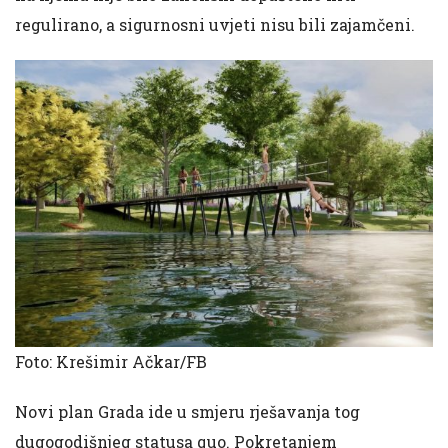
regulirano, a sigurnosni uvjeti nisu bili zajamčeni.
Foto: Krešimir Ačkar/FB
Novi plan Grada ide u smjeru rješavanja tog
dugogodišnjeg statusa quo. Pokretanjem