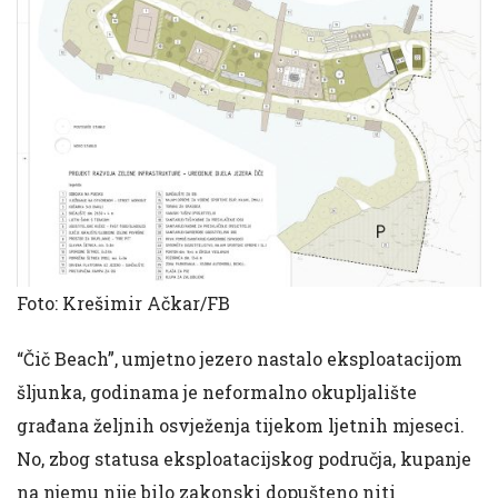
Foto: Krešimir Ačkar/FB
“Čič Beach”, umjetno jezero nastalo eksploatacijom
šljunka, godinama je neformalno okupljalište
građana željnih osvježenja tijekom ljetnih mjeseci.
No, zbog statusa eksploatacijskog područja, kupanje
na njemu nije bilo zakonski dopušteno niti