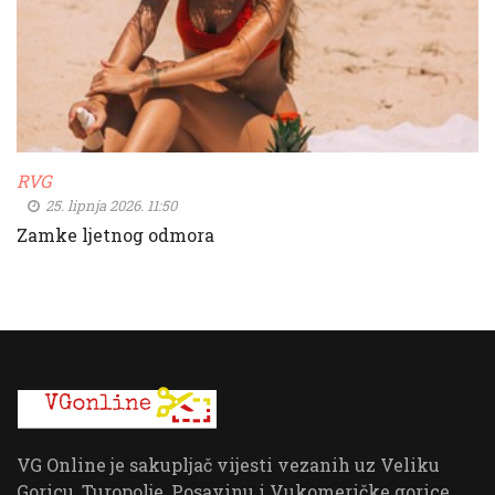
RVG
25. lipnja 2026. 11:50
Zamke ljetnog odmora
VG Online je sakupljač vijesti vezanih uz Veliku
Goricu, Turopolje, Posavinu i Vukomeričke gorice.