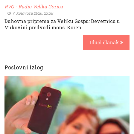
RVG - Radio Velika Gorica
7. kolovoza 2026. 23:38
Duhovna priprema za Veliku Gospu: Devetnicu u
Vukovini predvodi mons. Koren
Idući članak
Poslovni izlog