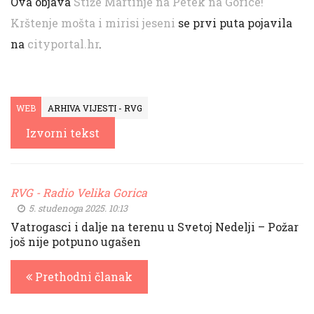
Ova objava
Stiže Martinje na Petek na Gorice!
Krštenje mošta i mirisi jeseni
se prvi puta pojavila
na
cityportal.hr
.
WEB
ARHIVA VIJESTI - RVG
Izvorni tekst
RVG - Radio Velika Gorica
5. studenoga 2025. 10:13
Vatrogasci i dalje na terenu u Svetoj Nedelji – Požar
još nije potpuno ugašen
Prethodni članak