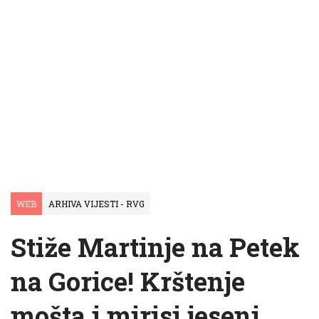
WEB
ARHIVA VIJESTI - RVG
Stiže Martinje na Petek
na Gorice! Krštenje
mošta i mirisi jeseni