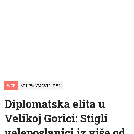
WEB
ARHIVA VIJESTI - RVG
Diplomatska elita u
Velikoj Gorici: Stigli
veleposlanici iz više od