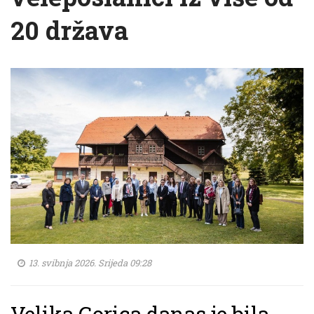
20 država
13. svibnja 2026. Srijeda 09:28
Velika Gorica danas je bila