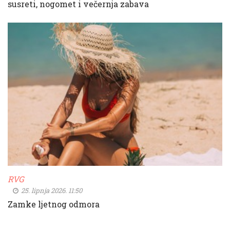
susreti, nogomet i večernja zabava
RVG
25. lipnja 2026. 11:50
Zamke ljetnog odmora