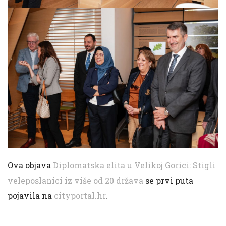
Ova objava
Diplomatska elita u Velikoj Gorici: Stigli
veleposlanici iz više od 20 država
se prvi puta
pojavila na
cityportal.hr
.