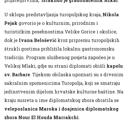
prijateljstvima,
istaknuo je gradonačelnik Ačkar
.
U sklopu predstavljanja turopoljskog kraja,
Nikola
Pejak
govorio je o kulturnim, prirodnim i
turističkim posebnostima Velike Gorice i okolice,
dok je
Ivana Belošević
kroz pripremu turopoljskih
štrukli gostima približila lokalnu gastronomsku
tradiciju. Program službenog posjeta započeo je u
Velikoj Mlaki, gdje su strani diplomati obišli
kapelu
sv. Barbare
. Tijekom obilaska upoznati su s drvenim
sakralnim spomenicima Turopolja, koji se smatraju
jedinstvenim dijelom hrvatske kulturne baštine. Na
kraju susreta u ime diplomatskog zbora obratila se
veleposlanica Maroka i doajenica diplomatskog
zbora Nour El Houda Marrakchi
.