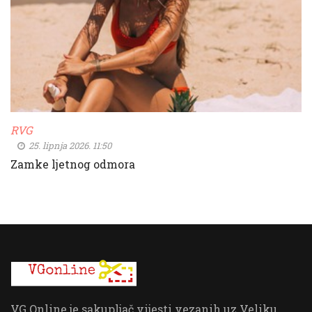
RVG
25. lipnja 2026. 11:50
Zamke ljetnog odmora
VG Online je sakupljač vijesti vezanih uz Veliku