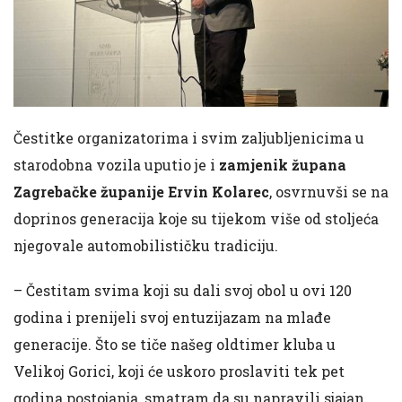
Čestitke organizatorima i svim zaljubljenicima u
starodobna vozila uputio je i
zamjenik župana
Zagrebačke županije Ervin Kolarec
, osvrnuvši se na
doprinos generacija koje su tijekom više od stoljeća
njegovale automobilističku tradiciju.
– Čestitam svima koji su dali svoj obol u ovi 120
godina i prenijeli svoj entuzijazam na mlađe
generacije. Što se tiče našeg oldtimer kluba u
Velikoj Gorici, koji će uskoro proslaviti tek pet
godina postojanja, smatram da su napravili sjajan