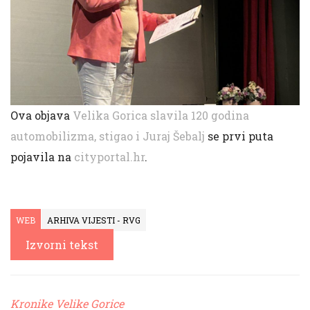
Ova objava
Velika Gorica slavila 120 godina
automobilizma, stigao i Juraj Šebalj
se prvi puta
pojavila na
cityportal.hr
.
WEB
ARHIVA VIJESTI - RVG
Izvorni tekst
Kronike Velike Gorice