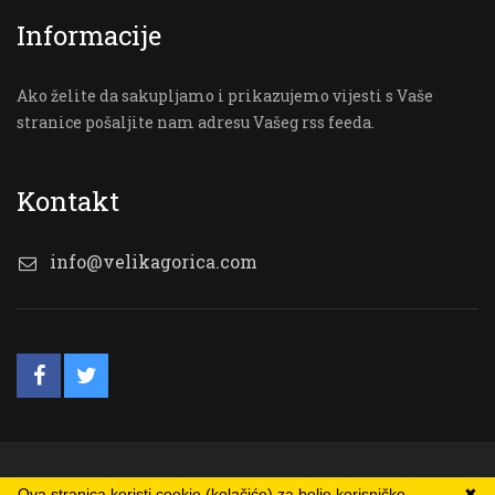
Informacije
Ako želite da sakupljamo i prikazujemo vijesti s Vaše
stranice pošaljite nam adresu Vašeg rss feeda.
Kontakt
info@velikagorica.com
© VG Online
Ova stranica koristi cookie (kolačiće) za bolje korisničko
✖