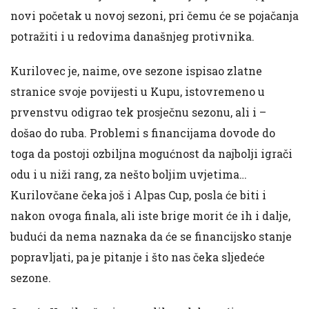
novi početak u novoj sezoni, pri čemu će se pojačanja
potražiti i u redovima današnjeg protivnika.
Kurilovec je, naime, ove sezone ispisao zlatne
stranice svoje povijesti u Kupu, istovremeno u
prvenstvu odigrao tek prosječnu sezonu, ali i –
došao do ruba. Problemi s financijama dovode do
toga da postoji ozbiljna mogućnost da najbolji igrači
odu i u niži rang, za nešto boljim uvjetima…
Kurilovčane čeka još i Alpas Cup, posla će biti i
nakon ovoga finala, ali iste brige morit će ih i dalje,
budući da nema naznaka da će se financijsko stanje
popravljati, pa je pitanje i što nas čeka sljedeće
sezone.