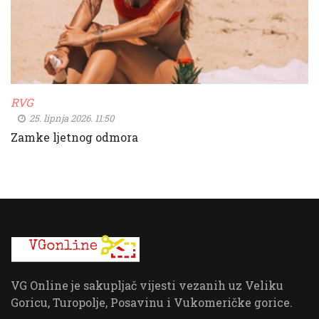
RVG
25. lipnja 2026. 11:50
Zamke ljetnog odmora
VG Online je sakupljač vijesti vezanih uz Veliku
Goricu, Turopolje, Posavinu i Vukomeričke gorice.