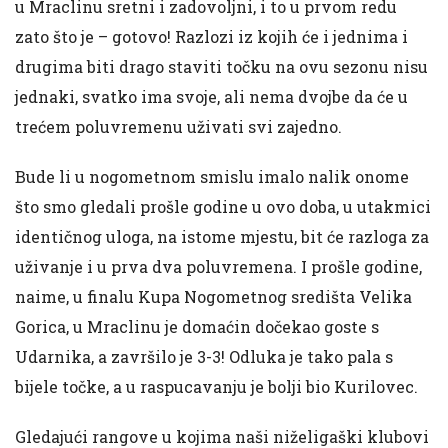
u Mraclinu sretni i zadovoljni, i to u prvom redu
zato što je – gotovo! Razlozi iz kojih će i jednima i
drugima biti drago staviti točku na ovu sezonu nisu
jednaki, svatko ima svoje, ali nema dvojbe da će u
trećem poluvremenu uživati svi zajedno.
Bude li u nogometnom smislu imalo nalik onome
što smo gledali prošle godine u ovo doba, u utakmici
identičnog uloga, na istome mjestu, bit će razloga za
uživanje i u prva dva poluvremena. I prošle godine,
naime, u finalu Kupa Nogometnog središta Velika
Gorica, u Mraclinu je domaćin dočekao goste s
Udarnika, a završilo je 3-3! Odluka je tako pala s
bijele točke, a u raspucavanju je bolji bio Kurilovec.
Gledajući rangove u kojima naši niželigaški klubovi