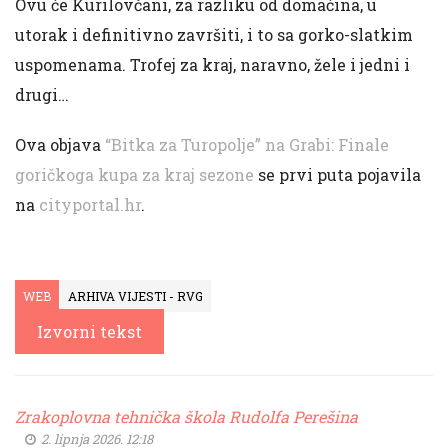
Ovu će Kurilovčani, za razliku od domaćina, u
utorak i definitivno završiti, i to sa gorko-slatkim
uspomenama. Trofej za kraj, naravno, žele i jedni i
drugi…
Ova objava
“Bitka za Turopolje” na Grabi: Finale
goričkoga kupa za kraj sezone
se prvi puta pojavila
na
cityportal.hr
.
WEB
ARHIVA VIJESTI - RVG
Izvorni tekst
Zrakoplovna tehnička škola Rudolfa Perešina
2. lipnja 2026. 12:18