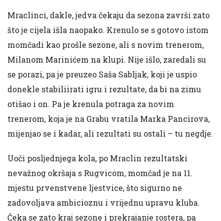
Mraclinci, dakle, jedva čekaju da sezona završi zato
što je cijela išla naopako. Krenulo se s gotovo istom
momčadi kao prošle sezone, ali s novim trenerom,
Milanom Marinićem na klupi. Nije išlo, zaredali su
se porazi, pa je preuzeo Saša Sabljak, koji je uspio
donekle stabiliirati igru i rezultate, da bi na zimu
otišao i on. Pa je krenula potraga za novim
trenerom, koja je na Grabu vratila Marka Pancirova,
mijenjao se i kadar, ali rezultati su ostali – tu negdje.
Uoči posljednjega kola, po Mraclin rezultatski
nevažnog okršaja s Rugvicom, momčad je na 11.
mjestu prvenstvene ljestvice, što sigurno ne
zadovoljava ambicioznu i vrijednu upravu kluba.
Čeka se zato kraj sezone i prekrajanje rostera, pa