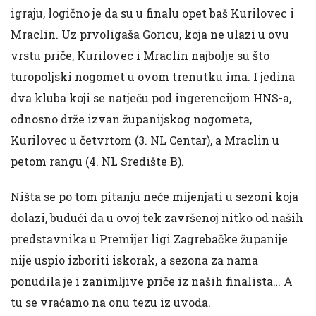
igraju, logično je da su u finalu opet baš Kurilovec i
Mraclin. Uz prvoligaša Goricu, koja ne ulazi u ovu
vrstu priče, Kurilovec i Mraclin najbolje su što
turopoljski nogomet u ovom trenutku ima. I jedina
dva kluba koji se natječu pod ingerencijom HNS-a,
odnosno drže izvan županijskog nogometa,
Kurilovec u četvrtom (3. NL Centar), a Mraclin u
petom rangu (4. NL Središte B).
Ništa se po tom pitanju neće mijenjati u sezoni koja
dolazi, budući da u ovoj tek završenoj nitko od naših
predstavnika u Premijer ligi Zagrebačke županije
nije uspio izboriti iskorak, a sezona za nama
ponudila je i zanimljive priče iz naših finalista… A
tu se vraćamo na onu tezu iz uvoda.