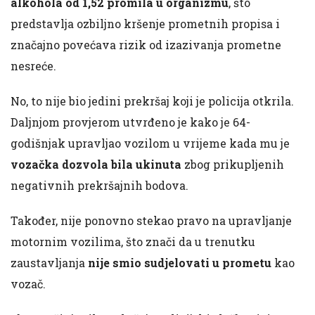
alkohola od 1,52 promila u organizmu
, što
predstavlja ozbiljno kršenje prometnih propisa i
značajno povećava rizik od izazivanja prometne
nesreće.
No, to nije bio jedini prekršaj koji je policija otkrila.
Daljnjom provjerom utvrđeno je kako je 64-
godišnjak upravljao vozilom u vrijeme kada mu je
vozačka dozvola bila ukinuta
zbog prikupljenih
negativnih prekršajnih bodova.
Također, nije ponovno stekao pravo na upravljanje
motornim vozilima, što znači da u trenutku
zaustavljanja
nije smio sudjelovati u prometu
kao
vozač.