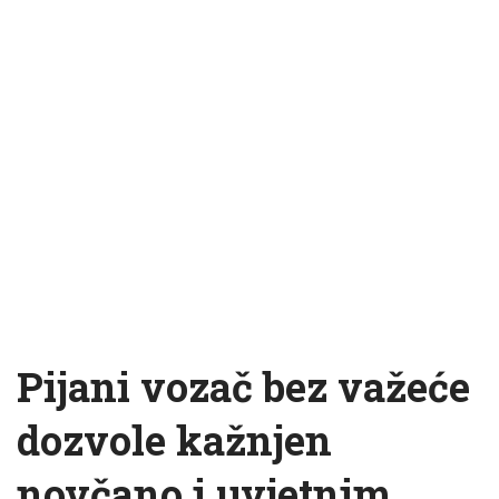
Pijani vozač bez važeće
dozvole kažnjen
novčano i uvjetnim