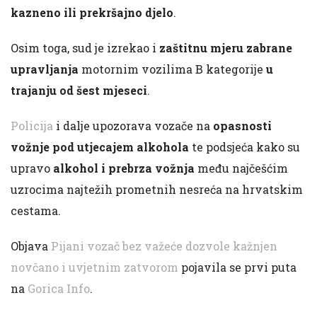
kazneno ili prekršajno djelo
.
Osim toga, sud je izrekao i
zaštitnu mjeru zabrane
upravljanja
motornim vozilima B kategorije
u
trajanju od šest mjeseci
.
Policija
i dalje upozorava vozače na
opasnosti
vožnje pod utjecajem alkohola
te podsjeća kako su
upravo
alkohol i prebrza vožnja
među najčešćim
uzrocima najtežih prometnih nesreća na hrvatskim
cestama.
Objava
Pijani vozač bez važeće dozvole kažnjen
novčano i uvjetnim zatvorom
pojavila se prvi puta
na
Gorica Info
.