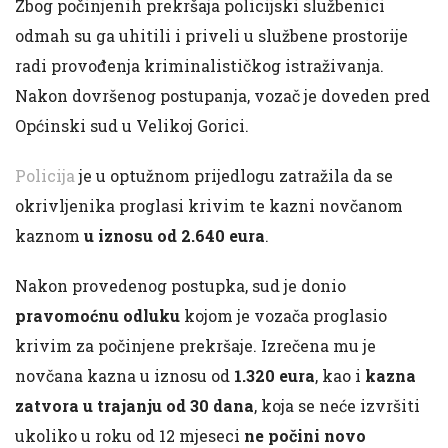
Zbog počinjenih prekršaja policijski službenici
odmah su ga uhitili i priveli u službene prostorije
radi provođenja kriminalističkog istraživanja.
Nakon dovršenog postupanja, vozač je doveden pred
Općinski sud u Velikoj Gorici.
Policija
je u optužnom prijedlogu zatražila da se
okrivljenika proglasi krivim te kazni novčanom
kaznom
u iznosu od 2.640 eura
.
Nakon provedenog postupka, sud je donio
pravomoćnu odluku
kojom je vozača proglasio
krivim za počinjene prekršaje. Izrečena mu je
novčana kazna u iznosu od
1.320 eura
, kao i
kazna
zatvora u trajanju od 30 dana
, koja se neće izvršiti
ukoliko u roku od 12 mjeseci
ne počini novo