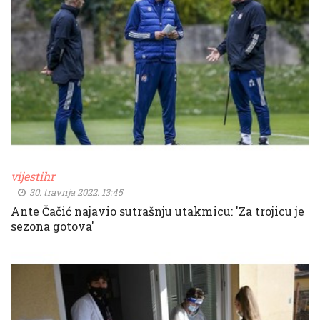
vijestihr
30. travnja 2022. 13:45
Ante Čačić najavio sutrašnju utakmicu: 'Za trojicu je
sezona gotova'