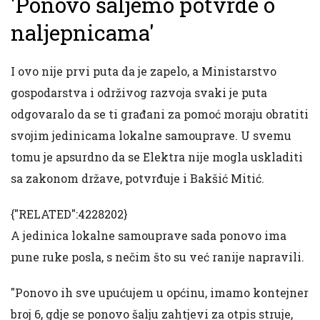
'Ponovo šaljemo potvrde o
naljepnicama'
I ovo nije prvi puta da je zapelo, a Ministarstvo
gospodarstva i održivog razvoja svaki je puta
odgovaralo da se ti građani za pomoć moraju obratiti
svojim jedinicama lokalne samouprave. U svemu
tomu je apsurdno da se Elektra nije mogla uskladiti
sa zakonom države, potvrđuje i Bakšić Mitić.
{"RELATED":4228202}
A jedinica lokalne samouprave sada ponovo ima
pune ruke posla, s nečim što su već ranije napravili.
"Ponovo ih sve upućujem u općinu, imamo kontejner
broj 6, gdje se ponovo šalju zahtjevi za otpis struje,