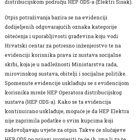
distribucijskom području HEP ODS-a (Elektri Sisak).
Otpis potraživanja bazira se na evidenciji
dodijeljenih odgovarajućih oznaka kategorije
oštećenja i uporabljivosti građevina koju vodi
Hrvatski centar za potresno inženjerstvo te na
evidenciji korisnika prava iz sustava socijalne
skrbi, koja je u nadležnosti Ministarstva rada,
mirovinskog sustava, obitelji i socijalne politike.
Spomenute evidencije usklađuju se s evidencijom
korisnika mreže HEP Operatora distribucijskog
sustava (HEP ODS-a). Kako se ta evidencija
kontinuirano usklađuje, moguće je da HEP Elektra
nije zaprimila podatke o svim kupcima koji
zadovoljavaju uvjete za otpis. Takve će slučajeve
HEP ODS po prijavi provjeriti te će ih, ima li za te