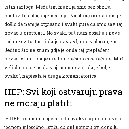
istih razloga. Međutim muž i ja smo bez obzira
nastavili s plaćanjem struje. Na obračunima nam je
došlo da nam je otpisano i svaki puta da smo sav taj
novac u pretplati. No svaki put nam pošalju i nove
račune uz to. I mi i dalje nastavljamo s plaćanjem.
Jedino što ne znam gdje je onda taj preplaćeni
novac jer mi i dalje uredno plaćamo sve račune. Muž
veli da mu se ne da s njima natezati da je bolje
ovako", napisala je druga komentatorica
HEP: Svi koji ostvaruju prava
ne moraju platiti
Iz HEP-a su nam objasnili da ovakve upite dobivaju
jednom mjesečno. Ističu da oni nemaju evidenciju