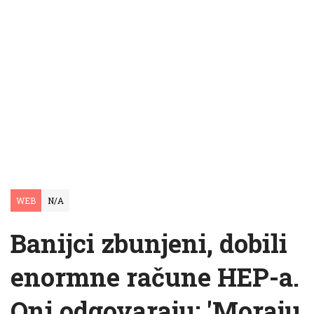
WEB
N/A
Banijci zbunjeni, dobili
enormne račune HEP-a.
Oni odgovaraju: 'Moraju