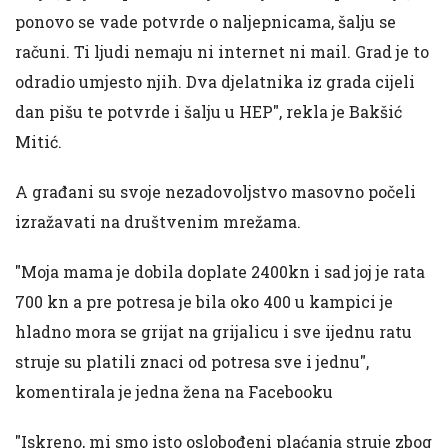
ponovo se vade potvrde o naljepnicama, šalju se
računi. Ti ljudi nemaju ni internet ni mail. Grad je to
odradio umjesto njih. Dva djelatnika iz grada cijeli
dan pišu te potvrde i šalju u HEP", rekla je Bakšić
Mitić.
A građani su svoje nezadovoljstvo masovno počeli
izražavati na društvenim mrežama.
"Moja mama je dobila doplate 2400kn i sad joj je rata
700 kn a pre potresa je bila oko 400 u kampici je
hladno mora se grijat na grijalicu i sve ijednu ratu
struje su platili znaci od potresa sve i jednu",
komentirala je jedna žena na Facebooku
"Iskreno, mi smo isto oslobođeni plaćanja struje zbog