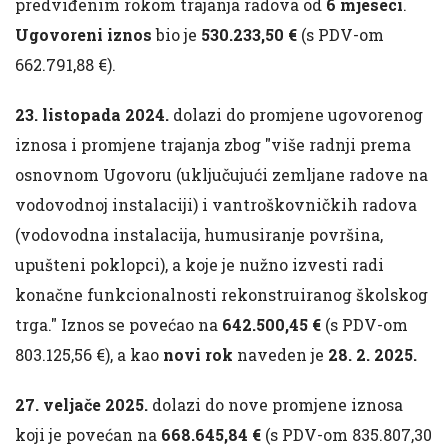
predviđenim rokom trajanja radova od
6 mjeseci
.
Ugovoreni iznos
bio je
530.233,50 €
(s PDV-om
662.791,88 €).
23. listopada 2024.
dolazi do promjene ugovorenog
iznosa i promjene trajanja zbog "više radnji prema
osnovnom Ugovoru (uključujući zemljane radove na
vodovodnoj instalaciji) i vantroškovničkih radova
(vodovodna instalacija, humusiranje površina,
upušteni poklopci), a koje je nužno izvesti radi
konačne funkcionalnosti rekonstruiranog školskog
trga." Iznos se povećao na
642.500,45 €
(s PDV-om
803.125,56 €), a kao
novi rok
naveden je
28. 2. 2025.
27. veljače 2025.
dolazi do nove promjene iznosa
koji je povećan na
668.645,84 €
(s PDV-om 835.807,30