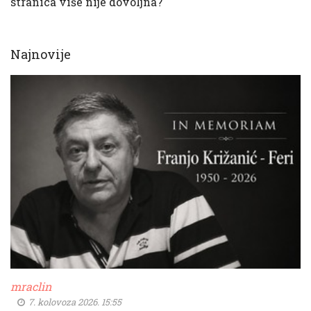
stranica više nije dovoljna?
Najnovije
mraclin
7. kolovoza 2026. 15:55