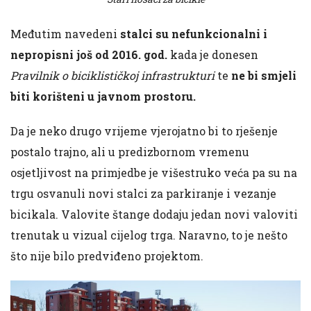
Međutim navedeni
stalci su nefunkcionalni i
nepropisni
još od 2016. god.
kada je donesen
Pravilnik o biciklističkoj infrastrukturi
te
ne bi smjeli
biti korišteni u javnom prostoru.
Da je neko drugo vrijeme vjerojatno bi to rješenje
postalo trajno, ali u predizbornom vremenu
osjetljivost na primjedbe je višestruko veća pa su na
trgu osvanuli novi stalci za parkiranje i vezanje
bicikala. Valovite štange dodaju jedan novi valoviti
trenutak u vizual cijelog trga. Naravno, to je nešto
što nije bilo predviđeno projektom.