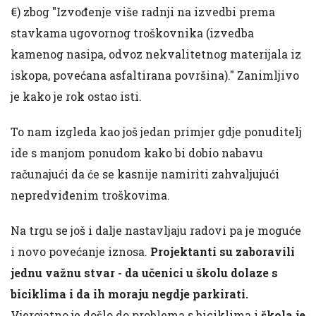
€) zbog "Izvođenje više radnji na izvedbi prema
stavkama ugovornog troškovnika (izvedba
kamenog nasipa, odvoz nekvalitetnog materijala iz
iskopa, povećana asfaltirana površina)." Zanimljivo
je kako je rok ostao isti.
To nam izgleda kao još jedan primjer gdje ponuditelj
ide s manjom ponudom kako bi dobio nabavu
računajući da će se kasnije namiriti zahvaljujući
nepredviđenim troškovima.
Na trgu se još i dalje nastavljaju radovi pa je moguće
i novo povećanje iznosa.
Projektanti su zaboravili
jednu važnu stvar - da učenici u školu dolaze s
biciklima i da ih moraju negdje parkirati.
Vjerojatno je došlo do problema s biciklima i
škola je