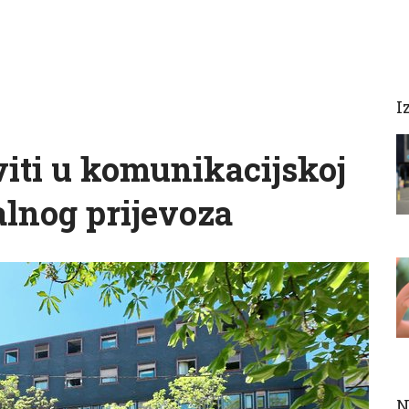
I
viti u komunikacijskoj
alnog prijevoza
N