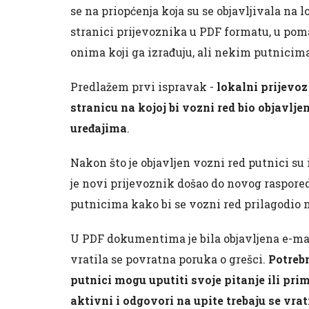
se na priopćenja koja su se objavljivala na 
stranici prijevoznika u PDF formatu, u pom
onima koji ga izrađuju, ali nekim putnicima 
Predlažem prvi ispravak -
lokalni prijevoz
stranicu na kojoj bi vozni red bio objavlj
uređajima
.
Nakon što je objavljen vozni red putnici su 
je novi prijevoznik došao do novog raspore
putnicima kako bi se vozni red prilagodio 
U PDF dokumentima je bila objavljena e-mai
vratila se povratna poruka o grešci.
Potreb
putnici mogu uputiti svoje pitanje ili prim
aktivni i odgovori na upite trebaju se vr