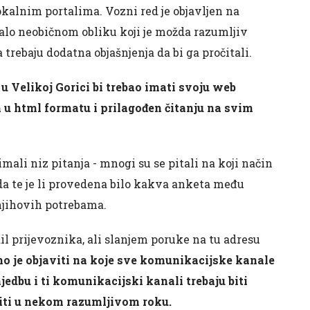
lokalnim portalima. Vozni red je objavljen na
alo neobičnom obliku koji je možda razumljiv
trebaju dodatna objašnjenja da bi ga pročitali.
 u Velikoj Gorici bi trebao imati svoju web
en u html formatu i prilagođen čitanju na svim
imali niz pitanja - mnogi su se pitali na koji način
da te je li provedena bilo kakva anketa među
njihovih potrebama.
l prijevoznika, ali slanjem poruke na tu adresu
no je objaviti na koje sve komunikacijske kanale
jedbu i ti komunikacijski kanali trebaju biti
atiti u nekom razumljivom roku.