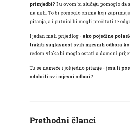
primjedbi?
I u ovom bi slučaju pomoglo da se
na njih. To bi pomoglo onima koji zaprimaju 
pitanja, a i putnici bi mogli pročitati te odg
I jedan mali prijedlog -
ako pojedine polask
tražiti suglasnost svih mjesnih odbora koj
redom vlaka bi mogla ostati u domeni prij
Tu se nameće i još jedno pitanje -
jesu li po
odobrili svi mjesni odbori
?
Prethodni članci