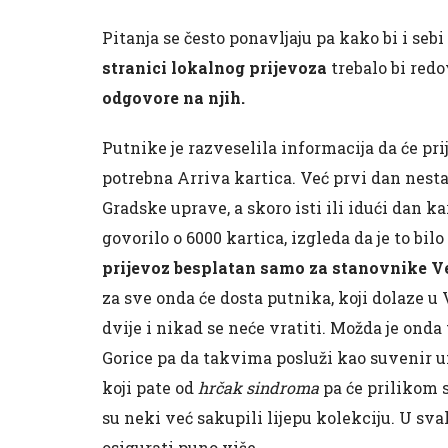
Pitanja se često ponavljaju pa kako bi i seb
stranici lokalnog prijevoza
trebalo bi redo
odgovore na njih.
Putnike je razveselila informacija da će prij
potrebna Arriva kartica. Već prvi dan nestal
Gradske uprave, a skoro isti ili idući dan k
govorilo o 6000 kartica, izgleda da je to bil
prijevoz besplatan samo za stanovnike Vel
za sve onda će dosta putnika, koji dolaze u V
dvije i nikad se neće vratiti. Možda je onda
Gorice pa da takvima posluži kao suvenir u
koji pate od
hrčak sindroma
pa će prilikom s
su neki već sakupili lijepu kolekciju. U sva
osigurati puno više.