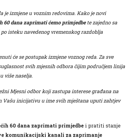
la je izmjene u voznim redovima. Kako je novi
ih 60 dana zaprimati ćemo primjedbe
te zajedno sa
 i po isteku navedenog vremenskog razdoblja
renuti će se postupak izmjene voznog reda. Za sve
suglasnost svih mjesnih odbora čijim područjem linija
u više naselja.
žni Mjesni odbor koji zastupa interese građana na
ašu inicijativu u ime svih mještana uputi zahtjev
ećih 60 dana zaprimati primjedbe
i pratiti stanje
sve komunikacijski kanali za zaprimanje