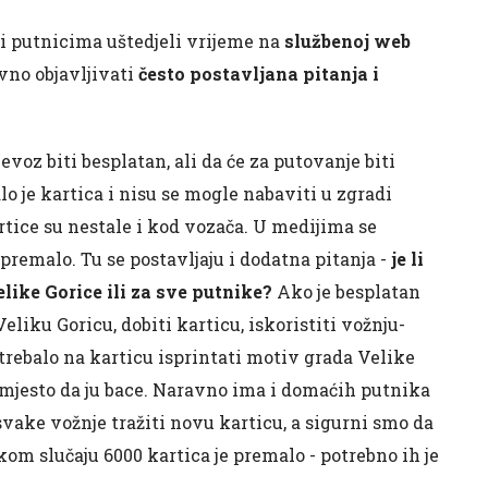
i i putnicima uštedjeli vrijeme na
službenoj web
vno objavljivati
često postavljana pitanja i
evoz biti besplatan, ali da će za putovanje biti
o je kartica i nisu se mogle nabaviti u zgradi
artice su nestale i kod vozača. U medijima se
o premalo. Tu se postavljaju i dodatna pitanja -
je li
ike Gorice ili za sve putnike?
Ako je besplatan
eliku Goricu, dobiti karticu, iskoristiti vožnju-
 trebalo na karticu isprintati motiv grada Velike
mjesto da ju bace. Naravno ima i domaćih putnika
vake vožnje tražiti novu karticu, a sigurni smo da
kom slučaju 6000 kartica je premalo - potrebno ih je