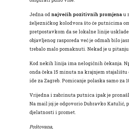
Jedna od
najvećih pozitivnih promjena
u 
željezničkog kolodvora što će putnicima o
pretpostavkom da se lokalne linije usklad
objavljenog rasporeda već je odmah bilo jasn
trebalo malo pomaknuti. Nekad je u pitanju
Kod nekih linija ima nelogičnih čekanja. Npr.
onda čeka 15 minuta na krajnjem stajalištu d
ide za Zagreb. Pomicanje polaska samo za 10
Vrijedna i zabrinuta putnica ipak je pronašl
Na mail joj je odgovorio Dubravko Katulić,
djelatnosti i promet.
Poštovana,