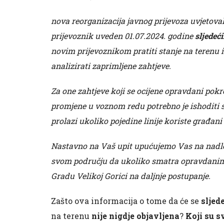
nova reorganizacija javnog prijevoza uvjetova
prijevoznik uveden 01.07.2024. godine
sljedeć
novim prijevoznikom pratiti stanje na terenu
analizirati zaprimljene zahtjeve.
Za one zahtjeve koji se ocijene opravdani pok
promjene u voznom redu potrebno je ishoditi 
prolazi ukoliko pojedine linije koriste građani 
Nastavno na Vaš upit upućujemo Vas na nadle
svom području da ukoliko smatra opravdanim V
Gradu Velikoj Gorici na daljnje postupanje.
Zašto ova informacija o tome da će se
sljed
na terenu
nije nigdje objavljena
?
Koji su 