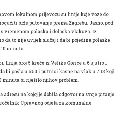
novom lokalnom prijevozu su linije koje voze do
mogućiti brže putovanje prema Zagrebu. Jasno, pod
e s vremenom polaska i dolaska vlakova. Iz
o da to nije uvijek slučaj i da bi pojedine polaske
 10 minuta.
 linija broj 5 kreće iz Velike Gorice u 6 ujutro i
a bi pošla u 6:50 i putnici kasne na vlak u 7:13 koji
 minuta bi riješilo njihov problem.
a adresu na kojoj je dobila odgovor na svoje pitanje.
 pročelnik Upravnog odjela za komunalne