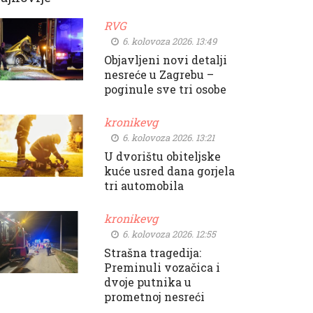
RVG
6. kolovoza 2026. 13:49
Objavljeni novi detalji
nesreće u Zagrebu –
poginule sve tri osobe
kronikevg
6. kolovoza 2026. 13:21
U dvorištu obiteljske
kuće usred dana gorjela
tri automobila
kronikevg
6. kolovoza 2026. 12:55
Strašna tragedija:
Preminuli vozačica i
dvoje putnika u
prometnoj nesreći