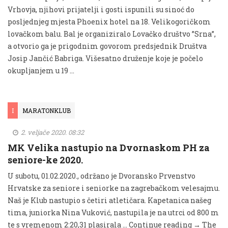
Vrhovja, njihovi prijatelji i gosti ispunili su sinoć do
posljednjeg mjesta Phoenix hotel na 18. Velikogoričkom
lovačkom balu. Bal je organiziralo Lovačko društvo ”Srna”,
a otvorio ga je prigodnim govorom predsjednik Društva
Josip Jančić Babriga. Višesatno druženje koje je počelo
okupljanjem u 19 …
I
MARATONKLUB
2. veljače 2020. 08:32
MK Velika nastupio na Dvornaskom PH za
seniore-ke 2020.
U subotu, 01.02.2020., održano je Dvoransko Prvenstvo
Hrvatske za seniore i seniorke na zagrebačkom velesajmu.
Naš je Klub nastupio s četiri atletičara. Kapetanica našeg
tima, juniorka Nina Vuković, nastupila je na utrci od 800 m
te s vremenom 2:20,31 plasirala … Continue reading → The