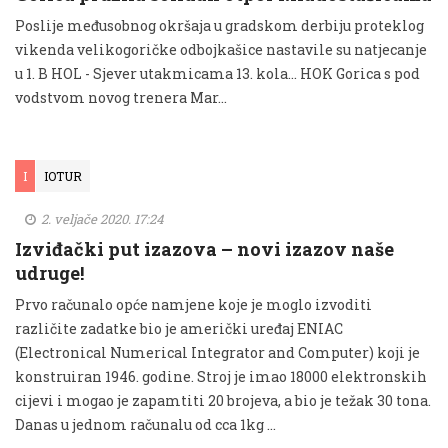
Poslije međusobnog okršaja u gradskom derbiju proteklog
vikenda velikogoričke odbojkašice nastavile su natjecanje
u 1. B HOL - Sjever utakmicama 13. kola... HOK Gorica s pod
vodstvom novog trenera Mar...
I
IOTUR
2. veljače 2020. 17:24
Izviđački put izazova – novi izazov naše
udruge!
Prvo računalo opće namjene koje je moglo izvoditi
različite zadatke bio je američki uređaj ENIAC
(Electronical Numerical Integrator and Computer) koji je
konstruiran 1946. godine. Stroj je imao 18000 elektronskih
cijevi i mogao je zapamtiti 20 brojeva, a bio je težak 30 tona.
Danas u jednom računalu od cca 1kg …