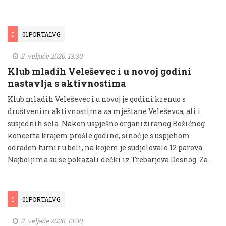
I
01PORTALVG
2. veljače 2020. 13:30
Klub mladih Veleševec i u novoj godini
nastavlja s aktivnostima
Klub mladih Veleševec i u novoj je godini krenuo s
društvenim aktivnostima za mještane Veleševca, ali i
susjednih sela. Nakon uspješno organiziranog Božićnog
koncerta krajem prošle godine, sinoć je s uspjehom
odrađen turnir u beli, na kojem je sudjelovalo 12 parova.
Najboljima su se pokazali dečki iz Trebarjeva Desnog. Za …
I
01PORTALVG
2. veljače 2020. 13:30