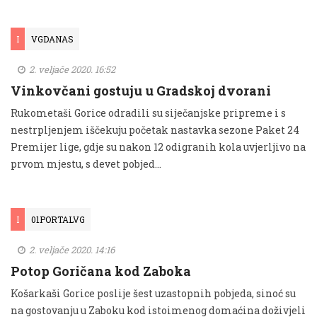
I
VGDANAS
2. veljače 2020. 16:52
Vinkovčani gostuju u Gradskoj dvorani
Rukometaši Gorice odradili su siječanjske pripreme i s
nestrpljenjem iščekuju početak nastavka sezone Paket 24
Premijer lige, gdje su nakon 12 odigranih kola uvjerljivo na
prvom mjestu, s devet pobjed...
I
01PORTALVG
2. veljače 2020. 14:16
Potop Goričana kod Zaboka
Košarkaši Gorice poslije šest uzastopnih pobjeda, sinoć su
na gostovanju u Zaboku kod istoimenog domaćina doživjeli