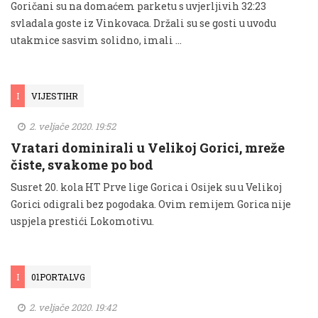
Goričani su na domaćem parketu s uvjerljivih 32:23
svladala goste iz Vinkovaca. Držali su se gosti u uvodu
utakmice sasvim solidno, imali …
I
VIJESTIHR
2. veljače 2020. 19:52
Vratari dominirali u Velikoj Gorici, mreže
čiste, svakome po bod
Susret 20. kola HT Prve lige Gorica i Osijek su u Velikoj
Gorici odigrali bez pogodaka. Ovim remijem Gorica nije
uspjela prestići Lokomotivu.
I
01PORTALVG
2. veljače 2020. 19:42