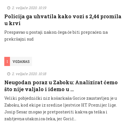
2. veljače 2020. 10:19
Policija ga uhvatila kako vozi s 2,44 promila
u krvi
Prespavao u postaji nakon čega će biti prepraćen na
prekršajni sud
I
VGDANAS
2. veljače 2020. 10:18
Neugodan poraz u Zaboku: Analizirat ćemo
što nije valjalo i idemo u …
Veliki pobjednički niz košarkaša Gorice zaustavljen je u
Zaboku, kod ekipe iz sredine ljestvice HT Premijer lige.
Josip Sesar mogao je pretpostaviti kakva ga teška i
zahtjevna utakmica čeka, jer Gorič...