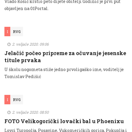
Vlado Košić krstio peto dijete obitelji Godinić je prvi put
objavljen na 01Portal.
I
RVG
2. veljače 2020. 09:06
Jelačić počeo pripreme za očuvanje jesenske
titule prvaka
U školu nogometa stiže jedno prvoligaško ime, voditelj je
Tomislav Pedišić
I
RVG
2. veljače 2020. 08:50
FOTO Velikogorički lovački bal u Phoenixu
Lovci Turopolja, Posavine, Vukomeričkih gorica, Pokuplja i