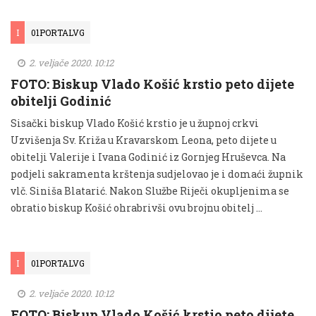
I
01PORTALVG
2. veljače 2020. 10:12
FOTO: Biskup Vlado Košić krstio peto dijete
obitelji Godinić
Sisački biskup Vlado Košić krstio je u župnoj crkvi
Uzvišenja Sv. Križa u Kravarskom Leona, peto dijete u
obitelji Valerije i Ivana Godinić iz Gornjeg Hruševca. Na
podjeli sakramenta krštenja sudjelovao je i domaći župnik
vlč. Siniša Blatarić. Nakon Službe Riječi okupljenima se
obratio biskup Košić ohrabrivši ovu brojnu obitelj …
I
01PORTALVG
2. veljače 2020. 10:12
FOTO: Biskup Vlado Košić krstio peto dijete