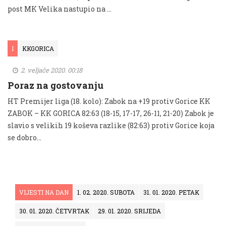
post MK Velika nastupio na …
I
KKGORICA
2. veljače 2020. 00:18
Poraz na gostovanju
HT Premijer liga (18. kolo): Zabok na +19 protiv Gorice KK
ZABOK – KK GORICA 82:63 (18-15, 17-17, 26-11, 21-20) Zabok je
slavio s velikih 19 koševa razlike (82:63) protiv Gorice koja
se dobro...
VIJESTI NA DAN
1. 02. 2020. SUBOTA
31. 01. 2020. PETAK
30. 01. 2020. ČETVRTAK
29. 01. 2020. SRIJEDA