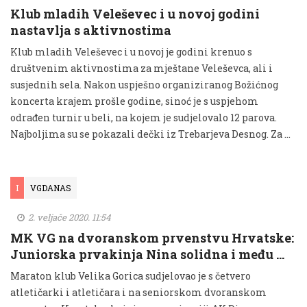
Klub mladih Veleševec i u novoj godini
nastavlja s aktivnostima
Klub mladih Veleševec i u novoj je godini krenuo s
društvenim aktivnostima za mještane Veleševca, ali i
susjednih sela. Nakon uspješno organiziranog Božićnog
koncerta krajem prošle godine, sinoć je s uspjehom
odrađen turnir u beli, na kojem je sudjelovalo 12 parova.
Najboljima su se pokazali dečki iz Trebarjeva Desnog. Za …
I
VGDANAS
2. veljače 2020. 11:54
MK VG na dvoranskom prvenstvu Hrvatske:
Juniorska prvakinja Nina solidna i među …
Maraton klub Velika Gorica sudjelovao je s četvero
atletičarki i atletičara i na seniorskom dvoranskom