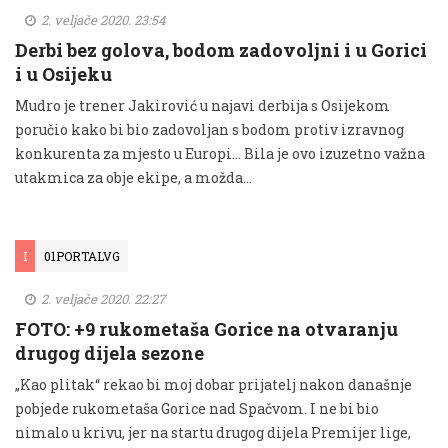
2. veljače 2020. 23:54
Derbi bez golova, bodom zadovoljni i u Gorici
i u Osijeku
Mudro je trener Jakirović u najavi derbija s Osijekom
poručio kako bi bio zadovoljan s bodom protiv izravnog
konkurenta za mjesto u Europi... Bila je ovo izuzetno važna
utakmica za obje ekipe, a možda...
I
01PORTALVG
2. veljače 2020. 22:27
FOTO: +9 rukometaša Gorice na otvaranju
drugog dijela sezone
„Kao plitak“ rekao bi moj dobar prijatelj nakon današnje
pobjede rukometaša Gorice nad Spačvom. I ne bi bio
nimalo u krivu, jer na startu drugog dijela Premijer lige,