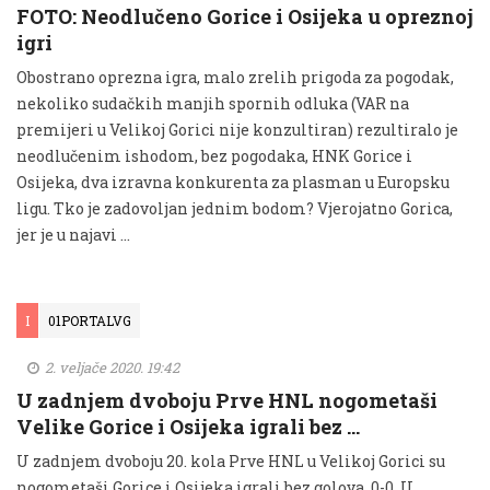
FOTO: Neodlučeno Gorice i Osijeka u opreznoj
igri
Obostrano oprezna igra, malo zrelih prigoda za pogodak,
nekoliko sudačkih manjih spornih odluka (VAR na
premijeri u Velikoj Gorici nije konzultiran) rezultiralo je
neodlučenim ishodom, bez pogodaka, HNK Gorice i
Osijeka, dva izravna konkurenta za plasman u Europsku
ligu. Tko je zadovoljan jednim bodom? Vjerojatno Gorica,
jer je u najavi …
I
01PORTALVG
2. veljače 2020. 19:42
U zadnjem dvoboju Prve HNL nogometaši
Velike Gorice i Osijeka igrali bez …
U zadnjem dvoboju 20. kola Prve HNL u Velikoj Gorici su
nogometaši Gorice i Osijeka igrali bez golova, 0-0. U