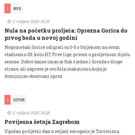
I
RVG
2. veljače 2020. 19:29
Nula na početku proljeća: Oprezna Gorica do
prvog boda u novoj godini
Nogometaši Gorice odigrali su 0-0 s Osijekom na svom
stadionu u 20. kolu HT Prve lige, prvom u proljetnom dijelu
sezone. Dobre šanse imao je Suk s jedne i Grezda s druge
strane, ali zapravo je ovo bila utakmica u kojoj je
dominirao obostrani oprez
I
IOTUR
2. veljače 2020. 19:28
Povijesna šetnja Zagrebom
Ugodan proljetni dan u veljači omogućio je Turovcima