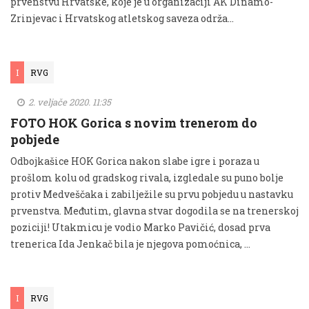
prvenstvu Hrvatske, koje je u organizaciji AK Dinamo-
Zrinjevac i Hrvatskog atletskog saveza održa...
I
RVG
2. veljače 2020. 11:35
FOTO HOK Gorica s novim trenerom do
pobjede
Odbojkašice HOK Gorica nakon slabe igre i poraza u
prošlom kolu od gradskog rivala, izgledale su puno bolje
protiv Medveščaka i zabilježile su prvu pobjedu u nastavku
prvenstva. Međutim, glavna stvar dogodila se na trenerskoj
poziciji! Utakmicu je vodio Marko Pavičić, dosad prva
trenerica Ida Jenkač bila je njegova pomoćnica, …
I
RVG