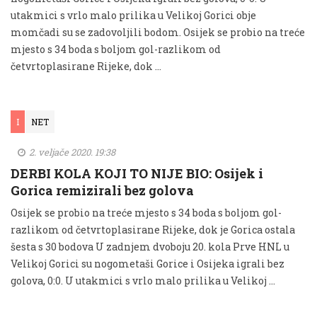
utakmici s vrlo malo prilika u Velikoj Gorici obje
momčadi su se zadovoljili bodom. Osijek se probio na treće
mjesto s 34 boda s boljom gol-razlikom od
četvrtoplasirane Rijeke, dok …
I
NET
2. veljače 2020. 19:38
DERBI KOLA KOJI TO NIJE BIO: Osijek i
Gorica remizirali bez golova
Osijek se probio na treće mjesto s 34 boda s boljom gol-
razlikom od četvrtoplasirane Rijeke, dok je Gorica ostala
šesta s 30 bodova U zadnjem dvoboju 20. kola Prve HNL u
Velikoj Gorici su nogometaši Gorice i Osijeka igrali bez
golova, 0:0. U utakmici s vrlo malo prilika u Velikoj …