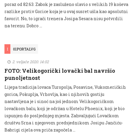
poraz od 82:63. Zabok je zasluženo slavio s velikih 19 koševa
razlike protiv Gorice koja je u ovaj susret ušla kao apsolutni
favorit. No, to igrači trenera Josipa Sesara nisu potvrdili
na terenu. Dobro …
I
01PORTALVG
2. veljače 2020. 14:02
FOTO: Velikogorički lovački bal navršio
punoljetnost
Lijepa tradicija lovaca Turopolja, Posavine, Vukomeričkih
gorica, Pokuplja, Vrhovlja, kao i njihovih gostiju
nastavljena je i sinoć na još jednom Velikogoričkom
lovačkom balu, koji je održan u Hotelu Phoenix, koji je bio
ispunjen do posljednjeg mjesta. Zahvaljujući Lovačkom
društvu Srna i njegovom predsjednikom Josipu Jančiću-
Babrigi cijela ova priča započela …