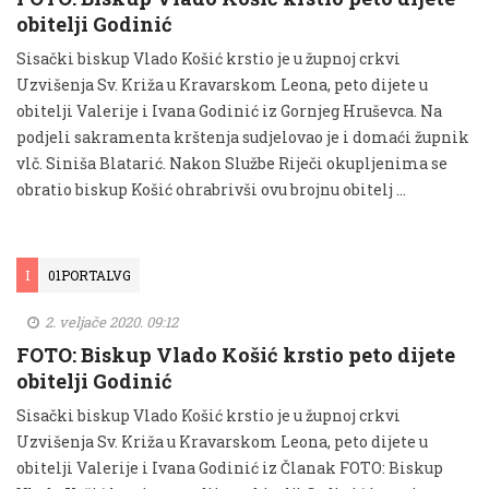
obitelji Godinić
Sisački biskup Vlado Košić krstio je u župnoj crkvi
Uzvišenja Sv. Križa u Kravarskom Leona, peto dijete u
obitelji Valerije i Ivana Godinić iz Gornjeg Hruševca. Na
podjeli sakramenta krštenja sudjelovao je i domaći župnik
vlč. Siniša Blatarić. Nakon Službe Riječi okupljenima se
obratio biskup Košić ohrabrivši ovu brojnu obitelj …
I
01PORTALVG
2. veljače 2020. 09:12
FOTO: Biskup Vlado Košić krstio peto dijete
obitelji Godinić
Sisački biskup Vlado Košić krstio je u župnoj crkvi
Uzvišenja Sv. Križa u Kravarskom Leona, peto dijete u
obitelji Valerije i Ivana Godinić iz Članak FOTO: Biskup