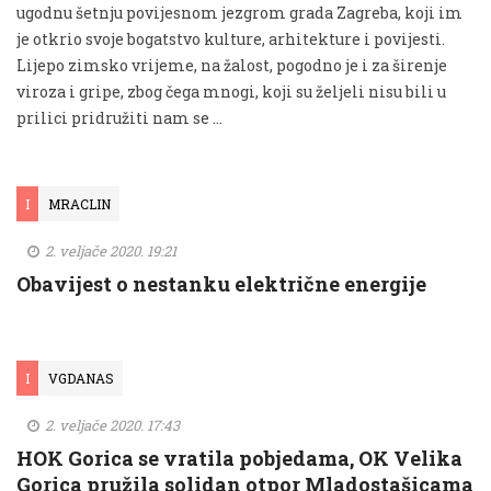
ugodnu šetnju povijesnom jezgrom grada Zagreba, koji im
je otkrio svoje bogatstvo kulture, arhitekture i povijesti.
Lijepo zimsko vrijeme, na žalost, pogodno je i za širenje
viroza i gripe, zbog čega mnogi, koji su željeli nisu bili u
prilici pridružiti nam se …
I
MRACLIN
2. veljače 2020. 19:21
Obavijest o nestanku električne energije
I
VGDANAS
2. veljače 2020. 17:43
HOK Gorica se vratila pobjedama, OK Velika
Gorica pružila solidan otpor Mladostašicama