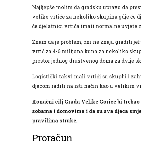
Najljepše molim da gradsku upravu da prest
velike vrtiće za nekoliko skupina gdje će d
će djelatnici vrtića imati normalne uvjete z
Znam da je problem, oni ne znaju graditi je
vrtić za 4-6 milijuna kuna za nekoliko skupi
prostor jednog društvenog doma za dvije s
Logistički takvi mali vrtići su skuplji i za
djecom raditi na isti način kao u velikim v
Konačni cilj Grada Velike Gorice bi trebao 
sobama i domovima i da su sva djeca smje
pravilima struke.
Proračun