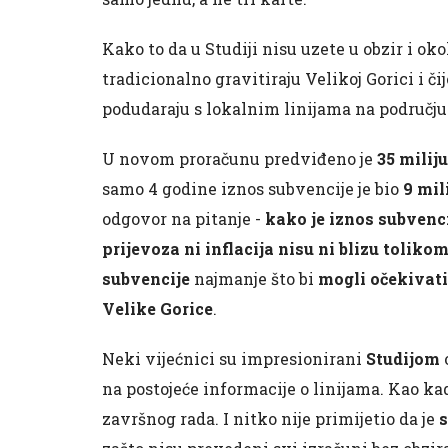
Kako to da u Studiji nisu uzete u obzir i ok
tradicionalno gravitiraju Velikoj Gorici i čij
podudaraju s lokalnim linijama na području
U novom proračunu predviđeno je
35 milij
samo 4 godine iznos subvencije je bio
9 mil
odgovor na pitanje -
kako je iznos subvenc
prijevoza ni inflacija nisu ni blizu toliko
subvencije
najmanje što bi
mogli očekivati
Velike Gorice
.
Neki vijećnici su impresionirani
Studijom
na postojeće informacije o linijama. Kao k
završnog rada. I nitko nije primijetio da je
s