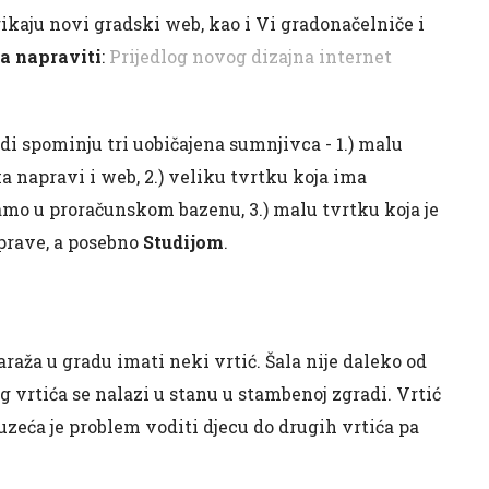
rikaju novi gradski web, kao i Vi gradonačelniče i
ba napraviti
:
Prijedlog novog dizajna internet
di spominju tri uobičajena sumnjivca - 1.) malu
 napravi i web, 2.) veliku tvrtku koja ima
mo u proračunskom bazenu, 3.) malu tvrtku koja je
prave, a posebno
Studijom
.
raža u gradu imati neki vrtić. Šala nije daleko od
g vrtića se nalazi u stanu u stambenoj zgradi. Vrtić
zeća je problem voditi djecu do drugih vrtića pa