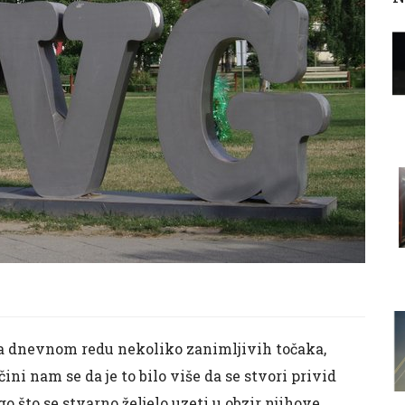
na dnevnom redu nekoliko zanimljivih točaka,
 čini nam se da je to bilo više da se stvori privid
o što se stvarno željelo uzeti u obzir njihove