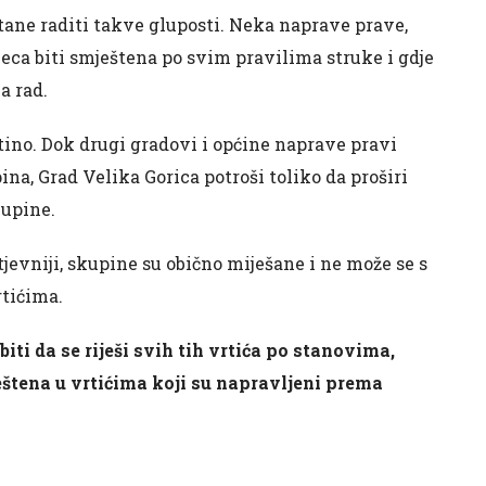
ane raditi takve gluposti. Neka naprave prave,
jeca biti smještena po svim pravilima struke i gdje
a rad.
ftino. Dok drugi gradovi i općine naprave pravi
na, Grad Velika Gorica potroši toliko da proširi
kupine.
htjevniji, skupine su obično miješane i ne može se s
rtićima.
biti da se riješi svih tih vrtića po stanovima,
štena u vrtićima koji su napravljeni prema