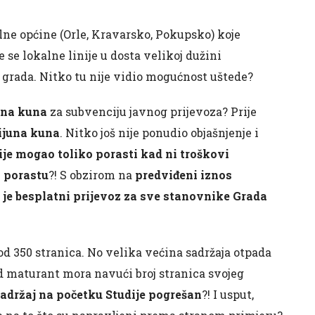
olne općine (Orle, Kravarsko, Pokupsko) koje
e se lokalne linije u dosta velikoj dužini
 grada. Nitko tu nije vidio mogućnost uštede?
una kuna
za subvenciju javnog prijevoza? Prije
ijuna kuna
. Nitko još nije ponudio objašnjenje i
ije mogao toliko porasti kad ni troškovi
m porastu
?! S obzirom na
predviđeni iznos
 je besplatni prijevoz za sve stanovnike Grada
od 350 stranica. No velika većina sadržaja otpada
ad maturant mora navući broj stranica svojeg
adržaj na početku Studije pogrešan
?! I usput,