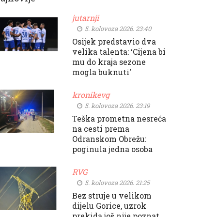
jutarnji
5. kolovoza 2026. 23:40
Osijek predstavio dva
velika talenta: ‘Cijena bi
mu do kraja sezone
mogla buknuti‘
kronikevg
5. kolovoza 2026. 23:19
Teška prometna nesreća
na cesti prema
Odranskom Obrežu:
poginula jedna osoba
RVG
5. kolovoza 2026. 21:25
Bez struje u velikom
dijelu Gorice, uzrok
prekida još nije poznat