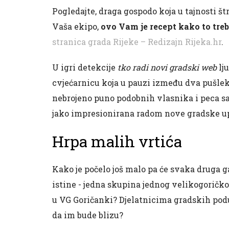
Pogledajte, draga gospodo koja u tajnosti št
Vaša ekipo,
ovo Vam je recept kako to tre
stranica grada Rijeke – Redizajn Rijeka.hr
.
U igri detekcije
tko radi novi gradski web
lju
cvjećarnicu koja u pauzi između dva pušleka
nebrojeno puno podobnih vlasnika i peca sa
jako impresionirana radom nove gradske u
Hrpa malih vrtića
Kako je počelo još malo pa će svaka druga ga
istine - jedna skupina jednog velikogoričko
u VG Goričanki? Djelatnicima gradskih podu
da im bude blizu?