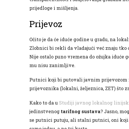
prijedloge i mišljenja.
Prijevoz
Očito je da će iduće godine u gradu, na lok
Zlobnici bi rekli da vladajući već znaju tko ć
Nije ostalo puno vremena do ožujka iduće go
mu nisu zanimljive.
Putnici koji bi putovali javnim prijevozom 
prijevoznika (lokalni, željeznica, ZET) što z
Kako to da u
Studiji javnog lokalnog linijs
jedinstvenog
tarifnog sustava
? Jasno, mog
se putnici putuju, ali stalni putnici, oni koj
samo jednu, a ne tri karte.