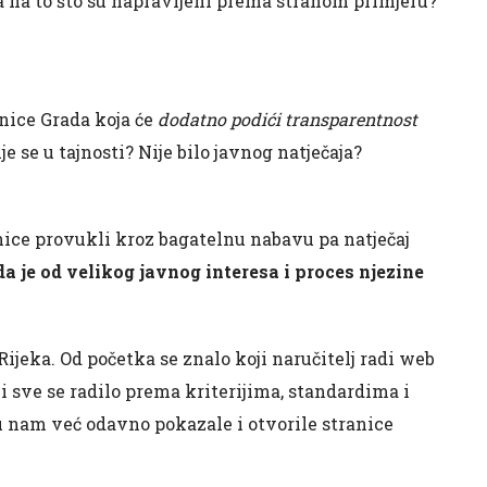
a na to što su napravljeni prema stranom primjeru?
anice Grada koja će
dodatno podići transparentnost
je se u tajnosti? Nije bilo javnog natječaja?
ice provukli kroz bagatelnu nabavu pa natječaj
a je od velikog javnog interesa i proces njezine
 Rijeka. Od početka se znalo koji naručitelj radi web
n, i sve se radilo prema kriterijima, standardima i
u nam već odavno pokazale i otvorile stranice