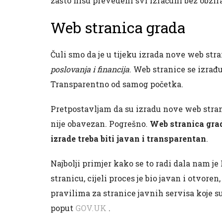
zašto nisu prevedeni svi izračuni bez obzir
Web stranica grada
Čuli smo da je u tijeku izrada nove web str
poslovanja i financija
. Web stranice se izrađu
Transparentno od samog početka.
Pretpostavljam da su izradu nove web stran
nije obavezan. Pogrešno.
Web stranica grad
izrade treba biti javan i transparentan
.
Najbolji primjer kako se to radi dala nam je
stranicu, cijeli proces je bio javan i otvore
pravilima za stranice javnih servisa koje s
poput
GOV.UK
.