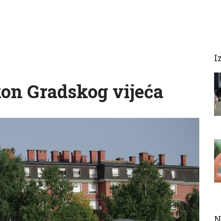
I
kon Gradskog vijeća
N