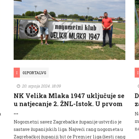
I
01PORTALVG
I
20. srpnja 2024. 18:09
NK Velika Mlaka 1947 uključuje se
D
u natjecanje 2. ŽNL-Istok. U prvom
z
…
a
Na
m
Nogometni savez Zagrebačke županije ustvrdio je
na
sastave županijskih liga. Najveći rang nogometa u
Zagrebačkoj županiji bit će Premier liga (šesti rang