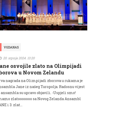
VGDANAS
20. srpnja 2024. 13:20
ane osvojile zlato na Olimpijadi
borova u Novom Zelandu
rva nagrada na Olimpijadi zborova u rukama je
nsambla Jane iz našeg Turopolja. Radosnu vijest
 ansambla su upravo objavili. -Uspjeli smo!
mamo zlatooooooo sa Novog Zelanda Ansambl
NE i 3. zlat...