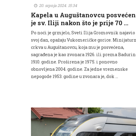
20. srpnja 2024. 15:34
Kapela u Auguštanovcu posvećen
je sv. Iliji nakon što je prije 70 …
Po noći je grmjelo, Sveti Ilija Gromovnik najavio 
svoj dan, opažaju Vukomeričke gorice. Minijatur
crkva u Auguštanovcu, koja mu je posvećena,
sagrađena je kao zvonara 1926. ili prema Badurin
1910. godine. Proširena je 1975. i ponovno
obnovljena 2004. godine. Za jedne vremenske
nepogode 1953. godine u zvonara je, dok …