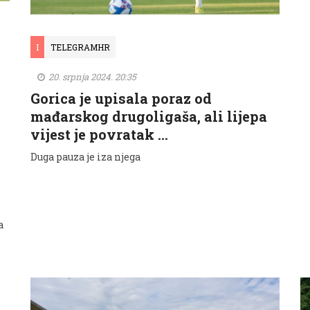
I
TELEGRAMHR
20. srpnja 2024. 20:35
Gorica je upisala poraz od
mađarskog drugoligaša, ali lijepa
vijest je povratak …
Duga pauza je iza njega
a