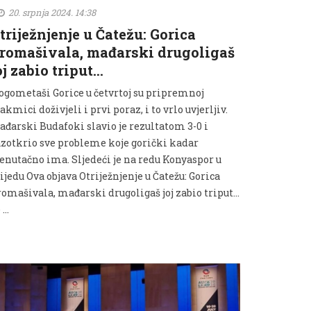
20. srpnja 2024. 14:38
triježnjenje u Čatežu: Gorica
romašivala, mađarski drugoligaš
oj zabio triput…
ogometaši Gorice u četvrtoj su pripremnoj
akmici doživjeli i prvi poraz, i to vrlo uvjerljiv.
ađarski Budafoki slavio je rezultatom 3-0 i
azotkrio sve probleme koje gorički kadar
renutačno ima. Sljedeći je na redu Konyaspor u
ijedu Ova objava Otriježnjenje u Čatežu: Gorica
omašivala, mađarski drugoligaš joj zabio triput...
 …