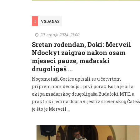
I
VGDANAS
20. srpnja 2024. 21:00
Sretan rođendan, Doki: Merveil
Ndockyt zaigrao nakon osam
mjeseci pauze, mađarski
drugoligaš …
Nogometaši Gorice upisali su u četvrtom
pripremnom dvoboju i prvi poraz. Bolja je bila
ekipa mađarskog drugoligaša Budafoki MTE, a
praktički jedina dobra vijest iz slovenskog Čatež
je što je Merveil ...