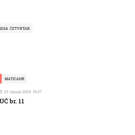
. 2024. ČETVRTAK
MATICAHR
20. srpnja 2024. 19:27
UČ br. 11