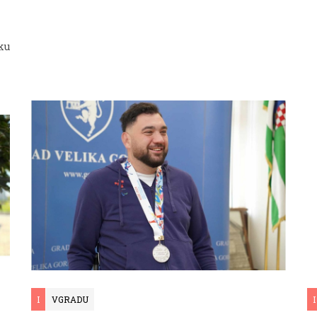
ku
I
VGRADU
I