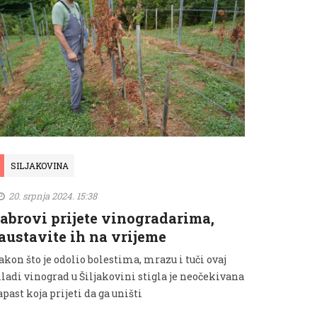
SILJAKOVINA
20. srpnja 2024. 15:38
abrovi prijete vinogradarima,
austavite ih na vrijeme
kon što je odolio bolestima, mrazu i tuči ovaj
ladi vinograd u Šiljakovini stigla je neočekivana
past koja prijeti da ga uništi