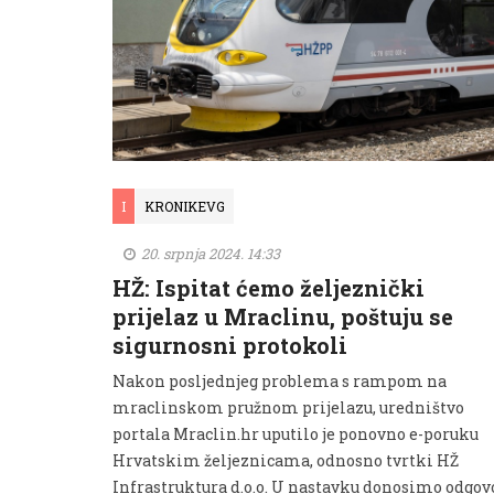
I
KRONIKEVG
20. srpnja 2024. 14:33
HŽ: Ispitat ćemo željeznički
prijelaz u Mraclinu, poštuju se
sigurnosni protokoli
Nakon posljednjeg problema s rampom na
mraclinskom pružnom prijelazu, uredništvo
portala Mraclin.hr uputilo je ponovno e-poruku
Hrvatskim željeznicama, odnosno tvrtki HŽ
Infrastruktura d.o.o. U nastavku donosimo odgov