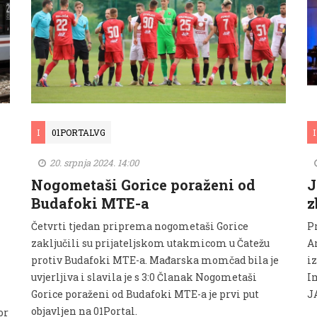
I
01PORTALVG
I
20. srpnja 2024. 14:00
Nogometaši Gorice poraženi od
J
Budafoki MTE-a
z
Četvrti tjedan priprema nogometaši Gorice
P
zaključili su prijateljskom utakmicom u Čatežu
A
protiv Budafoki MTE-a. Mađarska momčad bila je
iz
uvjerljiva i slavila je s 3:0 Članak Nogometaši
I
Gorice poraženi od Budafoki MTE-a je prvi put
JA
objavljen na 01Portal.
or