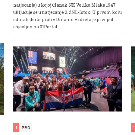
natjecanja) u kojoj Članak NK Velika Mlaka 1947
uključuje se u natjecanje 2. ŽNL-Istok. U prvom kolu
odmah derbi protiv Dinamo Hidrela je prvi put
objavljen na 01Portal.
I
RVG
I