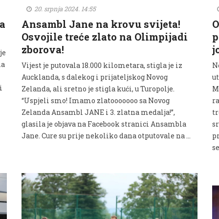
20. srpnja 2024. 14:55
a
Ansambl Jane na krovu svijeta!
O
Osvojile treće zlato na Olimpijadi
p
zborova!
j
je
na
Vijest je putovala 18.000 kilometara, stigla je iz
N
Aucklanda, s dalekog i prijateljskog Novog
ut
i
Zelanda, ali sretno je stigla kući, u Turopolje.
M
“Uspjeli smo! Imamo zlatooooooo sa Novog
r
Zelanda Ansambl JANE i 3. zlatna medalja!”,
t
glasila je objava na Facebook stranici Ansambla
sr
Jane. Cure su prije nekoliko dana otputovale na …
pr
se