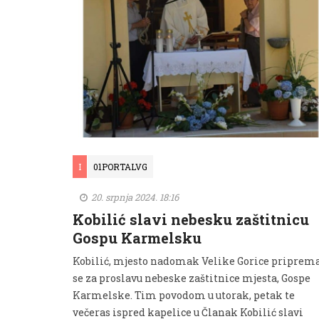
I
01PORTALVG
20. srpnja 2024. 18:16
Kobilić slavi nebesku zaštitnicu
Gospu Karmelsku
Kobilić, mjesto nadomak Velike Gorice priprem
se za proslavu nebeske zaštitnice mjesta, Gospe
Karmelske. Tim povodom u utorak, petak te
večeras ispred kapelice u Članak Kobilić slavi