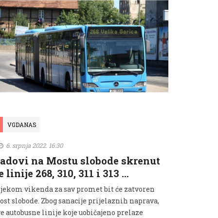
VGDANAS
6. srpnja 2022. 16:30
adovi na Mostu slobode skrenut
e linije 268, 310, 311 i 313 …
ijekom vikenda za sav promet bit će zatvoren
ost slobode. Zbog sanacije prijelaznih naprava,
e autobusne linije koje uobičajeno prelaze