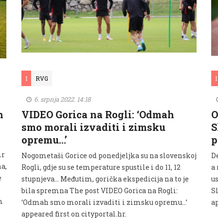
I
RVG
I
6. srpnja 2022. 14:18
n
VIDEO Gorica na Rogli: ‘Odmah
O
smo morali izvaditi i zimsku
S
opremu…’
p
ir
Nogometaši Gorice od ponedjeljka su na slovenskoj
De
na,
Rogli, gdje su se temperature spustile i do 11, 12
a 
e
stupnjeva... Međutim, gorička ekspedicija na to je
u
bila spremna The post VIDEO Gorica na Rogli:
S
m
‘Odmah smo morali izvaditi i zimsku opremu…’
ap
appeared first on cityportal.hr.