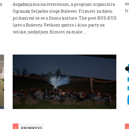
m
iz
događanjima na otvorenom, a program organizira
t
Ogranak Seljačke sloge Buševec. Filmovi za djecu
prikazivat će se u Domu kulture. The post BUŠ-KUŠ
ljeto u Buševcu: Petkom gastro i kino party za
velike, nedjeljom filmovi za male …
I
KRONIKEVG
I