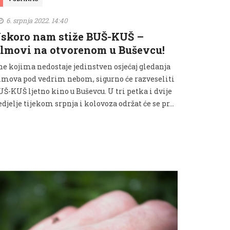
6. srpnja 2022. 14:40
skoro nam stiže BUŠ-KUŠ –
ilmovi na otvorenom u Buševcu!
ne kojima nedostaje jedinstven osjećaj gledanja
ilmova pod vedrim nebom, sigurno će razveseliti
Š-KUŠ ljetno kino u Buševcu. U tri petka i dvije
djelje tijekom srpnja i kolovoza održat će se pr...