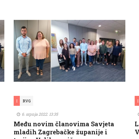
I
RVG
I
6. srpnja 2022. 13:35
Među novim članovima Savjeta
L
mladih Zagrebačke županije i
V