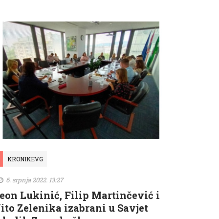
KRONIKEVG
6. srpnja 2022. 13:27
eon Lukinić, Filip Martinčević i
ito Zelenika izabrani u Savjet