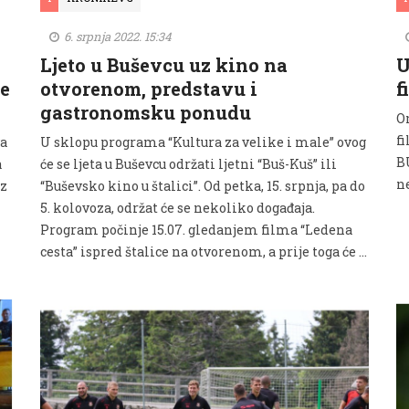
6. srpnja 2022. 15:34
Ljeto u Buševcu uz kino na
U
e
otvorenom, predstavu i
f
gastronomsku ponudu
O
f
va
U sklopu programa “Kultura za velike i male” ovog
BU
a
će se ljeta u Buševcu održati ljetni “Buš-Kuš” ili
ne
iz
“Buševsko kino u štalici”. Od petka, 15. srpnja, pa do
5. kolovoza, održat će se nekoliko događaja.
Program počinje 15.07. gledanjem filma “Ledena
cesta” ispred štalice na otvorenom, a prije toga će …