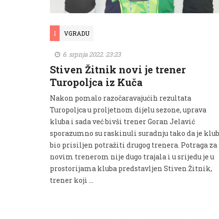
I
VGRADU
6. srpnja 2022. 23:23
Stiven Žitnik novi je trener
Turopoljca iz Kuča
Nakon pomalo razočaravajućih rezultata
Turopoljca u proljetnom dijelu sezone, uprava
kluba i sada već bivši trener Goran Jelavić
sporazumno su raskinuli suradnju tako da je klu
bio prisiljen potražiti drugog trenera. Potraga za
novim trenerom nije dugo trajala i u srijedu je u
prostorijama kluba predstavljen Stiven Žitnik,
trener koji …