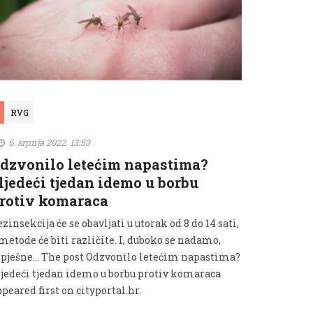
RVG
6. srpnja 2022. 13:53
dzvonilo letećim napastima?
ljedeći tjedan idemo u borbu
rotiv komaraca
zinsekcija će se obavljati u utorak od 8 do 14 sati,
metode će biti različite. I, duboko se nadamo,
spješne... The post Odzvonilo letećim napastima?
ljedeći tjedan idemo u borbu protiv komaraca
peared first on cityportal.hr.