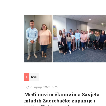
I
RVG
6. srpnja 2022. 13:35
Međi novim članovima Savjeta
mladih Zagrebačke županije i