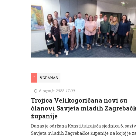
I
VGDANAS
6. srpnja 2022. 17:00
Trojica Velikogoričana novi su
članovi Savjeta mladih Zagrebač
županije
Danas je održana Konstituirajuća sjednica 6. sazi
Savjeta mladih Zagrebačke županije na kojoj je z