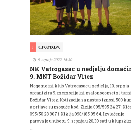
I
01PORTALVG
6. srpnja 2022. 14:30
NK Vatrogasac u nedjelju domaći
9. MNT Božidar Vitez
Nogometni klub Vatrogasac u nedjelju, 10. srpnja
organizira 9. memorijalni malonogometni turn
Božidar Vitez. Kotizacija za nastup iznosi 500 ku
a prijave su moguće kod; Zizija 095/595 24 27; Kić
095/50 28 907 i Kikija 098/185 95 64. Izvlačenje
parova je u subotu, 9. srpnja u 20,30 sati u klupski
…