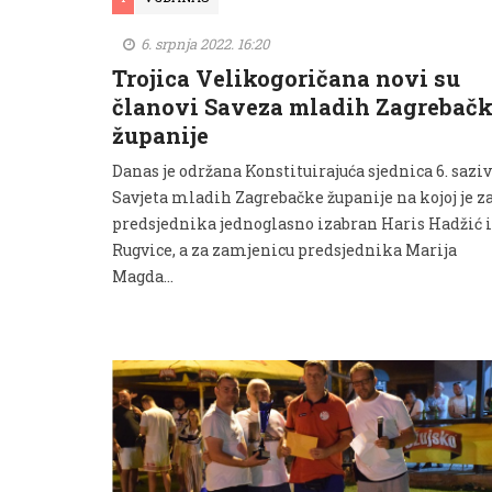
6. srpnja 2022. 16:20
Trojica Velikogoričana novi su
članovi Saveza mladih Zagrebačk
županije
Danas je održana Konstituirajuća sjednica 6. sazi
Savjeta mladih Zagrebačke županije na kojoj je z
predsjednika jednoglasno izabran Haris Hadžić 
Rugvice, a za zamjenicu predsjednika Marija
Magda...